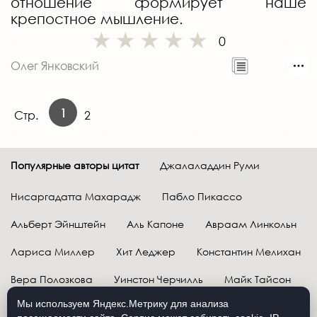
отношение формирует наше
крепостное мышление.
0
Олег Янковский
1
Стр.
2
Популярные авторы цитат
Джалаладдин Руми
Нисаргадатта Махарадж
Пабло Пикассо
Альберт Эйнштейн
Аль Капоне
Авраам Линкольн
Лариса Миллер
Хит Леджер
Константин Мелихан
Вера Полозкова
Уинстон Черчилль
Майк Тайсон
Мы используем Яндекс.Метрику для анализа
Марк Твен
Расул Гамзатов
Грег Плитт