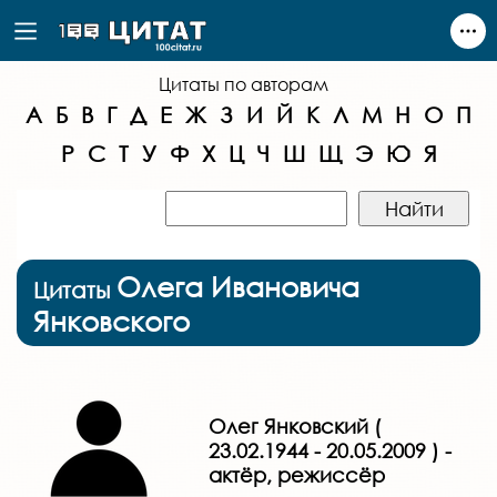
Цитаты по авторам
А
Б
В
Г
Д
Е
Ж
З
И
Й
К
Л
М
Н
О
П
Р
С
Т
У
Ф
Х
Ц
Ч
Ш
Щ
Э
Ю
Я
Олега Ивановича
Цитаты
Янковского
Олег Янковский (
23.02.1944 - 20.05.2009 ) -
актёр, режиссёр