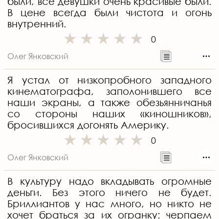
были, все девушки очень красивые были.
В цене всегда были чистота и огонь
внутренний.
0
Олег Янковский
Я устал от низкопробного западного
кинематографа, заполонившего все
наши экраны, а также обезьянничанья
со стороны наших «киношников»,
бросившихся догонять Америку.
0
Олег Янковский
В культуру надо вкладывать огромные
деньги. Без этого ничего не будет.
Бриллиантов у нас много, но никто не
хочет браться за их огранку: черпаем