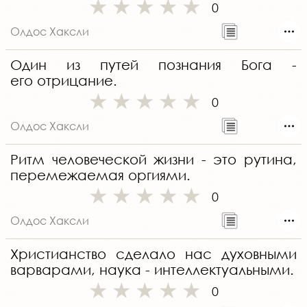
0
Олдос Хаксли
Один из путей познания Бога -
его отрицание.
0
Олдос Хаксли
Ритм человеческой жизни - это рутина,
перемежаемая оргиями.
0
Олдос Хаксли
Христианство сделало нас духовными
варварами, наука - интеллектуальными.
0