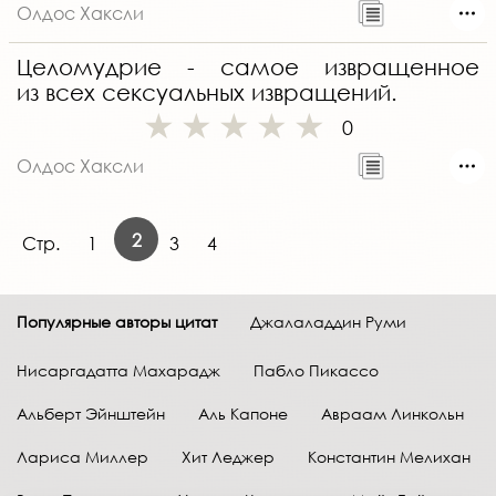
Олдос Хаксли
Целомудрие - самое извращенное
из всех сексуальных извращений.
0
Олдос Хаксли
2
Стр.
1
3
4
Популярные авторы цитат
Джалаладдин Руми
Нисаргадатта Махарадж
Пабло Пикассо
Альберт Эйнштейн
Аль Капоне
Авраам Линкольн
Лариса Миллер
Хит Леджер
Константин Мелихан