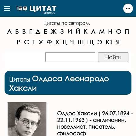
Цитаты по авторам
А
Б
В
Г
Д
Е
Ж
З
И
Й
К
Л
М
Н
О
П
Р
С
Т
У
Ф
Х
Ц
Ч
Ш
Щ
Э
Ю
Я
Олдоса Леонародо
Цитаты
Хаксли
Олдос Хаксли ( 26.07.1894 -
22.11.1963 ) - англичанин,
новеллист, писатель,
философ