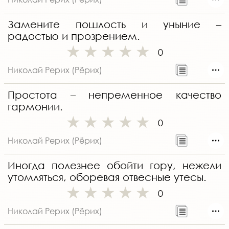
Замените пошлость и уныние –
радостью и прозрением.
0
Николай Рерих (Рёрих)
Простота – непременное качество
гармонии.
0
Николай Рерих (Рёрих)
Иногда полезнее обойти гору, нежели
утомляться, оборевая отвесные утесы.
0
Николай Рерих (Рёрих)