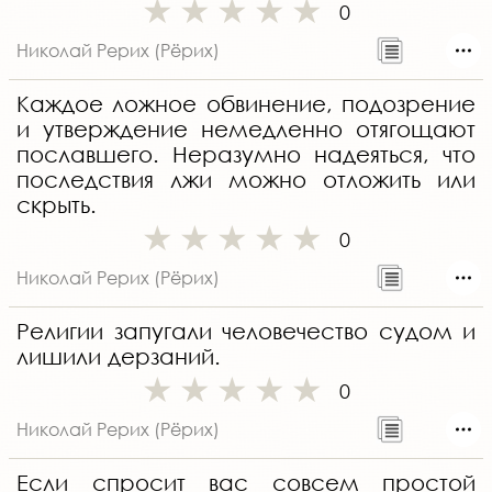
0
Николай Рерих (Рёрих)
Каждое ложное обвинение, подозрение
и утверждение немедленно отягощают
пославшего. Неразумно надеяться, что
последствия лжи можно отложить или
скрыть.
0
Николай Рерих (Рёрих)
Религии запугали человечество судом и
лишили дерзаний.
0
Николай Рерих (Рёрих)
Если спросит вас совсем простой