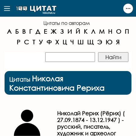
Цитаты по авторам
А
Б
В
Г
Д
Е
Ж
З
И
Й
К
Л
М
Н
О
П
Р
С
Т
У
Ф
Х
Ц
Ч
Ш
Щ
Э
Ю
Я
Николая
Цитаты
Константиновича Рериха
Николай Рерих (Рёрих) (
27.09.1874 - 13.12.1947 ) -
русский, писатель,
художник и археолог