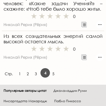
человек: «Какие задачи Учения?» –
скажите: «Чтоб тебе было хорошо жить».
0
Николай Рерих (Рёрих)
Из всех созидательных энергий самой
высокой остается мысль.
0
Николай Рерих (Рёрих)
4
Стр.
1
2
3
5
Популярные авторы цитат
Джалаладдин Руми
Нисаргадатта Махарадж
Пабло Пикассо