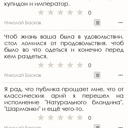
купидон и император.
0
Николай Басков
Чтоб жизнь ваша была в удовольствии,
стол ломился от продовольствия, чтоб
было во что одеться и конечно перед
кем раздеться.
0
Николай Басков
Я рад, что публика прощает мне, что от
классических арий я перешел на
исполнение "Натурального блондина",
"Шарманки" и ещё чего-то.
0
Николай Басков