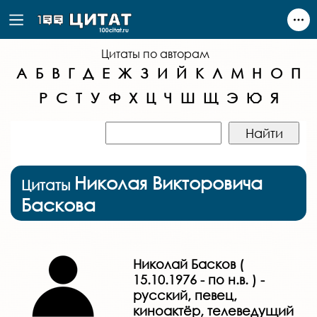
Цитаты по авторам
А
Б
В
Г
Д
Е
Ж
З
И
Й
К
Л
М
Н
О
П
Р
С
Т
У
Ф
Х
Ц
Ч
Ш
Щ
Э
Ю
Я
Николая Викторовича
Цитаты
Баскова
Николай Басков (
15.10.1976 - по н.в. ) -
русский, певец,
киноактёр, телеведущий