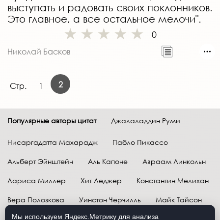
выступать и радовать своих поклонников.
Это главное, а все остальное мелочи".
0
Николай Басков
2
Стр.
1
Популярные авторы цитат
Джалаладдин Руми
Нисаргадатта Махарадж
Пабло Пикассо
Альберт Эйнштейн
Аль Капоне
Авраам Линкольн
Лариса Миллер
Хит Леджер
Константин Мелихан
Вера Полозкова
Уинстон Черчилль
Майк Тайсон
Мы используем Яндекс.Метрику для анализа
Марк Твен
Расул Гамзатов
Грег Плитт