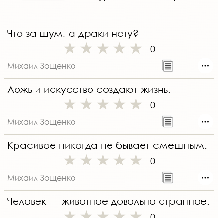
Что за шум, а драки нету?
0
Михаил Зощенко
Ложь и искусство создают жизнь.
0
Михаил Зощенко
Красивое никогда не бывает смешным.
0
Михаил Зощенко
Человек — животное довольно странное.
0