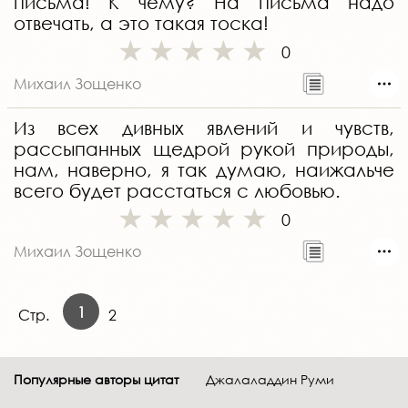
письма! К чему? На письма надо
отвечать, а это такая тоска!
0
Михаил Зощенко
Из всех дивных явлений и чувств,
рассыпанных щедрой рукой природы,
нам, наверно, я так думаю, наижальче
всего будет расстаться с любовью.
0
Михаил Зощенко
1
Стр.
2
Популярные авторы цитат
Джалаладдин Руми