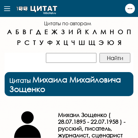
Цитаты по авторам
А
Б
В
Г
Д
Е
Ж
З
И
Й
К
Л
М
Н
О
П
Р
С
Т
У
Ф
Х
Ц
Ч
Ш
Щ
Э
Ю
Я
Михаила Михайловича
Цитаты
Зощенко
Михаил Зощенко (
28.07.1895 - 22.07.1958 ) -
русский, писатель,
журналист, сценарист