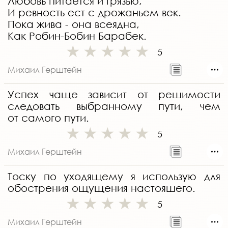
Любовь питается и грязью,
И ревность ест с дрожаньем век.
Пока жива - она всеядна,
Как Робин-Бобин Барабек.
5
Михаил Герштейн
Успех чаще зависит от решимости
следовать выбранному пути, чем
от самого пути.
5
Михаил Герштейн
Тоску по уходящему я использую для
обострения ощущения настояшего.
5
Михаил Герштейн