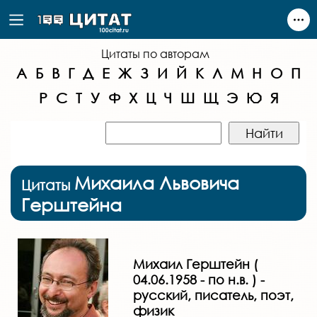
Цитаты по авторам
А
Б
В
Г
Д
Е
Ж
З
И
Й
К
Л
М
Н
О
П
Р
С
Т
У
Ф
Х
Ц
Ч
Ш
Щ
Э
Ю
Я
Михаила Львовича
Цитаты
Герштейна
Михаил Герштейн (
04.06.1958 - по н.в. ) -
русский, писатель, поэт,
физик