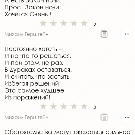
А есть Закон ночи.
Прост Закон ночи:
Хочется Очень !
5
Михаил Герштейн
Постоянно хотеть -
И на что-то решаться,
И при этом не раз,
В дураках оставаться.
И считать, что застыть,
Избегая решений -
Это самое худшее
Из поражений!
5
Михаил Герштейн
Обстоятельства могут оказаться сильнее