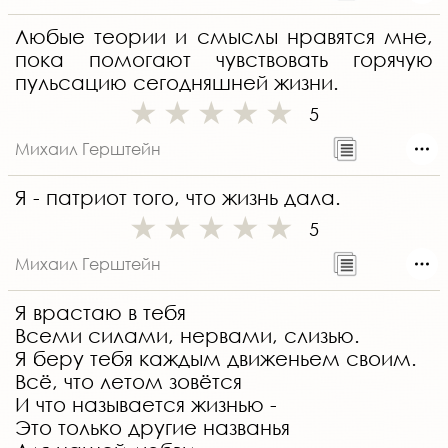
Любые теории и смыслы нравятся мне,
пока помогают чувствовать горячую
пульсацию сегодняшней жизни.
5
Михаил Герштейн
Я - патриот того, что жизнь дала.
5
Михаил Герштейн
Я врастаю в тебя
Всеми силами, нервами, слизью.
Я беру тебя каждым движеньем своим.
Всё, что летом зовётся
И что называется жизнью -
Это только другие названья