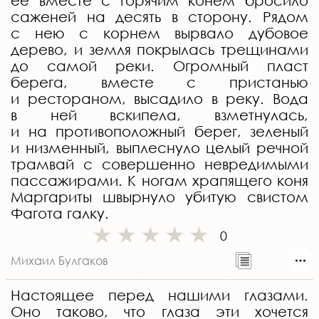
ее вместе с горячим конем бросило
саженей на десять в сторону. Рядом
с нею с корнем вырвало дубовое
дерево, и земля покрылась трещинами
до самой реки. Огромный пласт
берега, вместе с пристанью
и рестораном, высадило в реку. Вода
в ней вскипела, взметнулась,
и на противоположный берег, зеленый
и низменный, выплеснуло целый речной
трамвай с совершенно невредимыми
пассажирами. К ногам храпящего коня
Маргариты швырнуло убитую свистом
Фагота галку.
0
Михаил Булгаков
Настоящее перед нашими глазами.
Оно таково, что глаза эти хочется