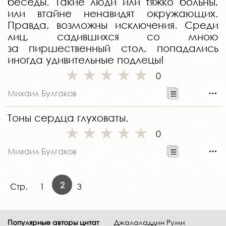
беседы. Такие люди или тяжко больны,
или втайне ненавидят окружающих.
Правда, возможны исключения. Среди
лиц, садившихся со мною
за пиршественный стол, попадались
иногда удивительные подлецы!
0
Михаил Булгаков
Тоны сердца глуховаты.
0
Михаил Булгаков
2
Стр.
1
3
Популярные авторы цитат
Джалаладдин Руми