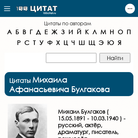
Цитаты по авторам
А
Б
В
Г
Д
Е
Ж
З
И
Й
К
Л
М
Н
О
П
Р
С
Т
У
Ф
Х
Ц
Ч
Ш
Щ
Э
Ю
Я
Михаила
Цитаты
Афанасьевича Булгакова
Михаил Булгаков (
15.05.1891 - 10.03.1940 ) -
русский, актёр,
драматург, писатель,