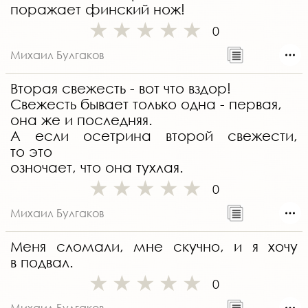
поражает финский нож!
0
Михаил Булгаков
Вторая свежесть - вот что вздор!
Свежесть бывает только одна - первая,
она же и последняя.
А если осетрина второй свежести,
то это
озночает, что она тухлая.
0
Михаил Булгаков
Меня сломали, мне скучно, и я хочу
в подвал.
0
Михаил Булгаков