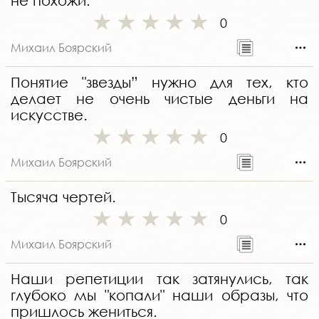
не похожи.
0
Михаил Боярский
Понятие "звезды” нужно для тех, кто
делает не очень чистые деньги на
искусстве.
0
Михаил Боярский
Тысяча чертей.
0
Михаил Боярский
Наши репетиции так затянулись, так
глубоко мы "копали" наши образы, что
пришлось жениться.