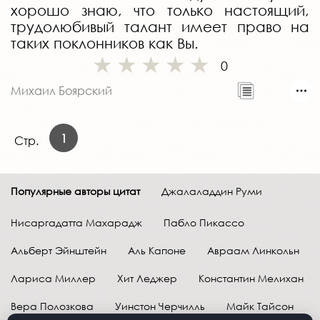
хорошо знаю, что только настоящий,
трудолюбивый талант имеет право на
таких поклонников как Вы.
0
Михаил Боярский
1
Стр.
Популярные авторы цитат
Джалаладдин Руми
Нисаргадатта Махарадж
Пабло Пикассо
Альберт Эйнштейн
Аль Капоне
Авраам Линкольн
Лариса Миллер
Хит Леджер
Константин Мелихан
Вера Полозкова
Уинстон Черчилль
Майк Тайсон