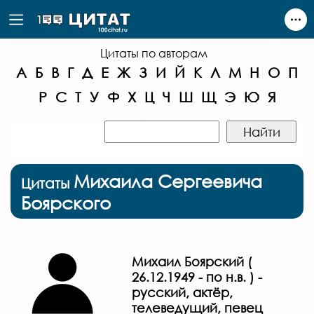
Цитаты по авторам
А
Б
В
Г
Д
Е
Ж
З
И
Й
К
Л
М
Н
О
П
Р
С
Т
У
Ф
Х
Ц
Ч
Ш
Щ
Э
Ю
Я
Михаила Сергеевича
Цитаты
Боярского
Михаил Боярский (
26.12.1949 - по н.в. ) -
русский, актёр,
телеведущий, певец