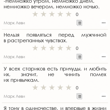
-Немножко утром, немножко днём,
немножко вечером, немножко ночью.
0
Марк Леви
Нельзя появляться перед мужчиной
в растрепанных чувствах.
0
Марк Леви
У всех стариков есть причуды, и любить
их, значит, не чинить помех
их привычкам.
0
Марк Леви
Я тону в одиночестве, и впервые в жизни