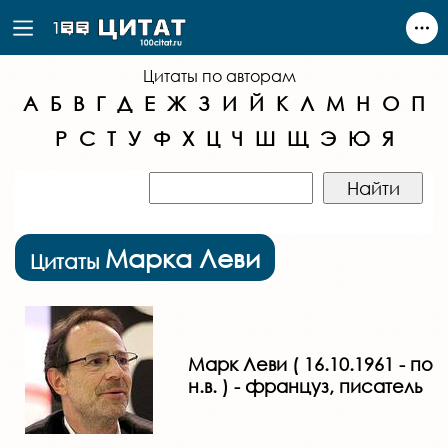
Цитаты по авторам
А
Б
В
Г
Д
Е
Ж
З
И
Й
К
Л
М
Н
О
П
Р
С
Т
У
Ф
Х
Ц
Ч
Ш
Щ
Э
Ю
Я
Марка Леви
Цитаты
Марк Леви ( 16.10.1961 - по
н.в. ) - француз, писатель