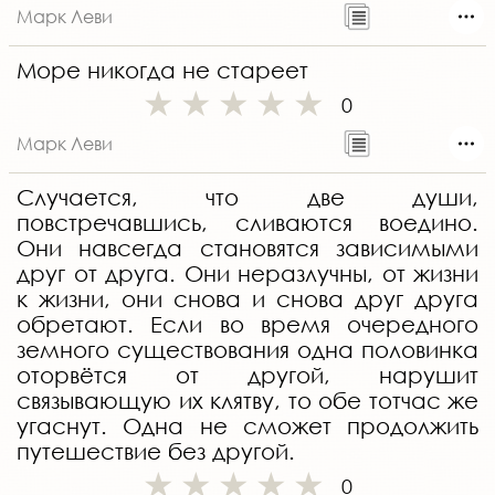
Марк Леви
Море никогда не стареет
0
Марк Леви
Случается, что две души,
повстречавшись, сливаются воедино.
Они навсегда становятся зависимыми
друг от друга. Они неразлучны, от жизни
к жизни, они снова и снова друг друга
обретают. Если во время очередного
земного существования одна половинка
оторвётся от другой, нарушит
связывающую их клятву, то обе тотчас же
угаснут. Одна не сможет продолжить
путешествие без другой.
0