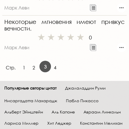
Марк Леви
Некоторые мгновения имеют привкус
вечности.
0
Марк Леви
3
Стр.
1
2
4
Популярные авторы цитат
Джалаладдин Руми
Нисаргадатта Махарадж
Пабло Пикассо
Альберт Эйнштейн
Аль Капоне
Авраам Линкольн
Лариса Миллер
Хит Леджер
Константин Мелихан