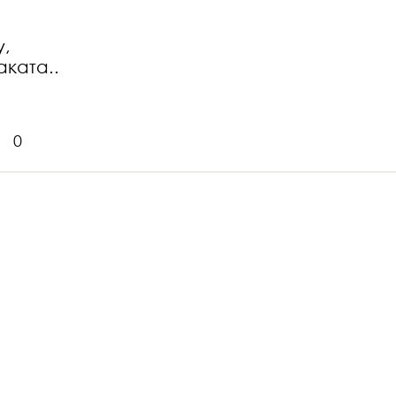
у,
аката..
0