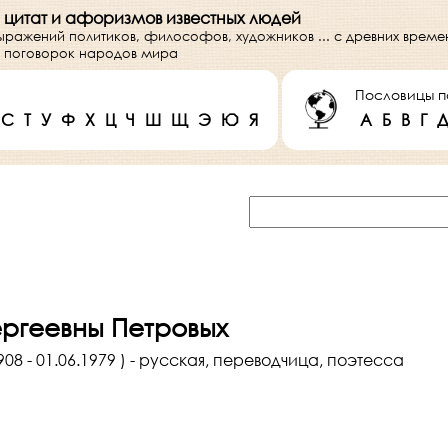
 цитат и афоризмов известных людей
выражений политиков, философов, художников ... с древних врем
 и поговорок народов мира
Пословицы п
С
Т
У
Ф
Х
Ц
Ч
Ш
Щ
Э
Ю
Я
А
Б
В
Г
ргеевны Петровых
08 - 01.06.1979 ) - русская, переводчица, поэтесса