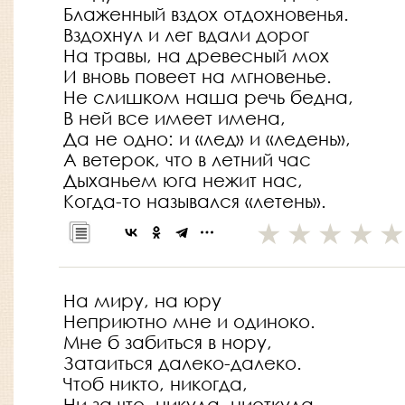
Блаженный вздох отдохновенья.
Вздохнул и лег вдали дорог
На травы, на древесный мох
И вновь повеет на мгновенье.
Не слишком наша речь бедна,
В ней все имеет имена,
Да не одно: и «лед» и «ледень»,
А ветерок, что в летний час
Дыханьем юга нежит нас,
Когда-то назывался «летень».
На миру, на юру
Неприютно мне и одиноко.
Мне б забиться в нору,
Затаиться далеко-далеко.
Чтоб никто, никогда,
Ни за что, никуда, ниоткуда.