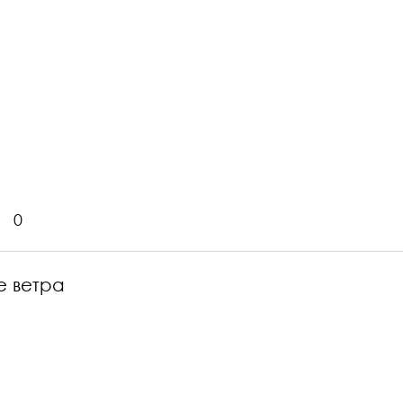
0
е ветра