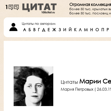
Огромная коллекция
более 50 тыс. крылатых 
более 50 тыс. пословиц
Цитаты по авторам
А
Б
В
Г
Д
Е
Ж
З
И
Й
К
Л
М
Н
О
П
Р
Марии Се
Цитаты
Мария Петровых ( 26.03.19