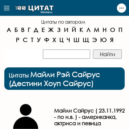
Цитаты по авторам
А
Б
В
Г
Д
Е
Ж
З
И
Й
К
Л
М
Н
О
П
Р
С
Т
У
Ф
Х
Ц
Ч
Ш
Щ
Э
Ю
Я
Майли Рэй Сайрус
Цитаты
(Дестини Хоуп Сайрус)
Майли Сайрус ( 23.11.1992
- по н.в. ) - американка,
актриса и певица