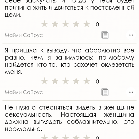
себе заскучать, и тогда у тебя будет
причина жить и двигаться к поставленной
цели.
0
Майли Сайрус
Я пришла к выводу, что абсолютно все
равно, чем я занимаюсь: по-любому
найдется кто-то, кто захочет оклеветать
меня.
0
Майли Сайрус
Не нужно стесняться видеть в женщине
сексуальность. Настоящая женщина
должна выглядеть соблазнительно, это
нормально.
0