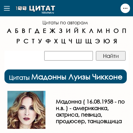
Цитаты по авторам
А
Б
В
Г
Д
Е
Ж
З
И
Й
К
Л
М
Н
О
П
Р
С
Т
У
Ф
Х
Ц
Ч
Ш
Щ
Э
Ю
Я
Мадонны Луизы Чикконе
Цитаты
Мадонна ( 16.08.1958 - по
н.в. ) - американка,
актриса, певица,
продюсер, танцовщица