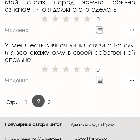
Мой страх перед чем-то обычно
означает, что я должна это сделать.
0
Мадонна
У меня есть личная линия связи с Богом,
и я все скажу ему в своей собственной
спальне.
0
Мадонна
2
Стр.
1
3
Популярные авторы цитат
Джалаладдин Руми
Нисаргадатта Махарадж
Пабло Пикассо