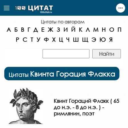
Цитаты по авторам
А
Б
В
Г
Д
Е
Ж
З
И
Й
К
Л
М
Н
О
П
Р
С
Т
У
Ф
Х
Ц
Ч
Ш
Щ
Э
Ю
Я
Квинта Горация Флакка
Цитаты
Квинт Гораций Флакк ( 65
до н.э. - 8 до н.э. ) -
римлянин, поэт