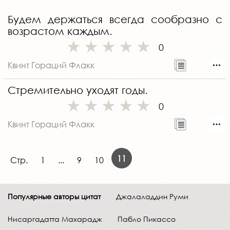
Будем держаться всегда сообразно с
возрастом каждым.
0
Квинт Гораций Флакк
Стремительно уходят годы.
0
Квинт Гораций Флакк
11
Стр.
1
...
9
10
Популярные авторы цитат
Джалаладдин Руми
Нисаргадатта Махарадж
Пабло Пикассо