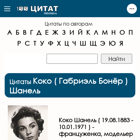
Цитаты по авторам
А
Б
В
Г
Д
Е
Ж
З
И
Й
К
Л
М
Н
О
П
Р
С
Т
У
Ф
Х
Ц
Ч
Ш
Щ
Э
Ю
Я
Коко ( Габриэль Бонёр )
Цитаты
Шанель
Коко Шанель ( 19.08.1883 -
10.01.1971 ) -
француженка, модельер