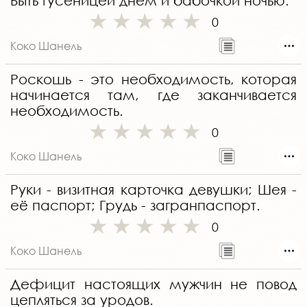
Быть гусеницей днем и бабочкой ночью.
0
Коко Шанель
Роскошь - это необходимость, которая
начинается там, где заканчивается
необходимость.
0
Коко Шанель
Руки - визитная карточка девушки; Шея -
её паспорт; Грудь - загранпаспорт.
0
Коко Шанель
Дефицит настоящих мужчин не повод
цепляться за уродов.