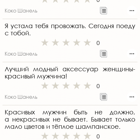
Коко Шанель
Я устала тебя провожать. Сегодня поеду
с тобой.
0
Коко Шанель
Лучший модный аксессуар женщины-
красивый мужчина!
0
Коко Шанель
Красивых мужчин быть не должно,
а некрасивых не бывает. Бывает только
мало цветов и тёплое шампанское.
0