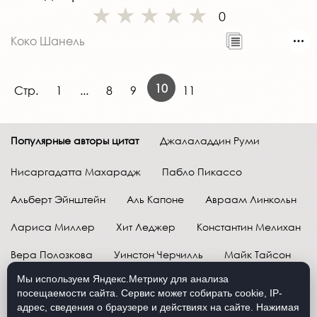
0
Коко Шанель
10
Стр.
1
...
8
9
11
Популярные авторы цитат
Джалаладдин Руми
Нисаргадатта Махарадж
Пабло Пикассо
Альберт Эйнштейн
Аль Капоне
Авраам Линкольн
Лариса Миллер
Хит Леджер
Константин Мелихан
Вера Полозкова
Уинстон Черчилль
Майк Тайсон
Мы используем Яндекс.Метрику для анализа
Марк Твен
Расул Гамзатов
Грег Плитт
посещаемости сайта. Сервис может собирать cookie, IP-
адрес, сведения о браузере и действиях на сайте. Нажимая
Далай-лама XIV
Уоррен Баффетт