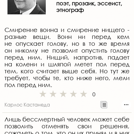
поэт, прозаик, эссеист,
этнограф
Смирение воина и смирение нищего -
разные вещи. Воин ни перед кем
не опускает голову, но в то же время
он никому не позволит опустить голову
перед ним. Нищий, напротив, падает
на колени и шляпой метет пол перед
тем, кого считает выше себя. Но тут же
требует, чтобы те, кто ниже него, мели
пол перед ним.
0
Карлос Кастанеда
Лишь бессмертный человек может себе
позволить отменять свои решения,
сожалеть о том, что он их принял и в них