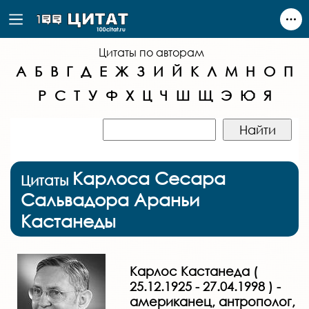
Цитаты по авторам
А
Б
В
Г
Д
Е
Ж
З
И
Й
К
Л
М
Н
О
П
Р
С
Т
У
Ф
Х
Ц
Ч
Ш
Щ
Э
Ю
Я
Карлоса Сесара
Цитаты
Сальвадора Араньи
Кастанеды
Карлос Кастанеда (
25.12.1925 - 27.04.1998 ) -
американец, антрополог,