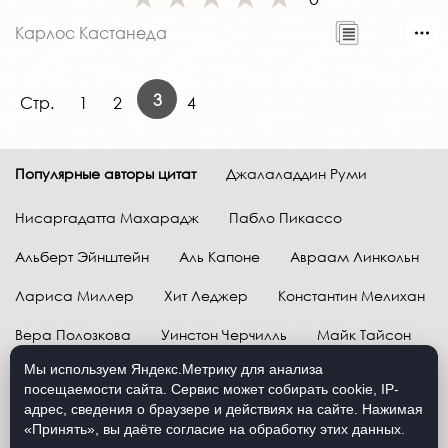
Карлос Кастанеда
3
Стр.
1
2
4
Популярные авторы цитат
Джалаладдин Руми
Нисаргадатта Махарадж
Пабло Пикассо
Альберт Эйнштейн
Аль Капоне
Авраам Линкольн
Лариса Миллер
Хит Леджер
Константин Мелихан
Вера Полозкова
Уинстон Черчилль
Майк Тайсон
Мы используем Яндекс.Метрику для анализа
Марк Твен
Расул Гамзатов
Грег Плитт
посещаемости сайта. Сервис может собирать cookie, IP-
адрес, сведения о браузере и действиях на сайте. Нажимая
Далай-лама XIV
Уоррен Баффетт
«Принять», вы даёте согласие на обработку этих данных.