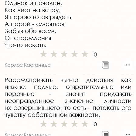
Одинок и печален,
Как лист на ветру,
Я порою готов рыдать,
А порой - смеяться,
Забыв обо всем,
От стремления
Что-то искать.
0
Карлос Кастанеда
Рассматривать чьи-то действия как
низкие, подлые, отвратительные или
порочные - значит придавать
неоправданное значение личности
их совершившего, то есть - потакать его
чувству собственной важности.
0
Карлос Кастанеда