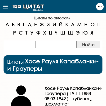
Цитаты по авторам
А
Б
В
Г
Д
Е
Ж
З
И
Й
К
Л
М
Н
О
П
Р
С
Т
У
Ф
Х
Ц
Ч
Ш
Щ
Э
Ю
Я
Хосе Рауля Капабланки-
Цитаты
и-Грауперы
Хосе Рауль Капабланка-и-
Граупера ( 19.11.1888 -
08.03.1942 ) - кубинец,
шахматист