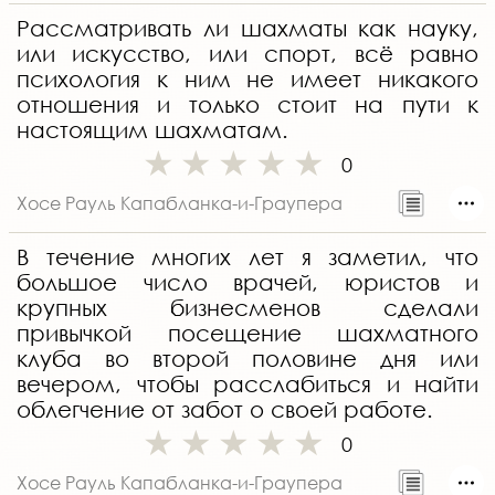
Рассматривать ли шахматы как науку,
или искусство, или спорт, всё равно
психология к ним не имеет никакого
отношения и только стоит на пути к
настоящим шахматам.
0
Хосе Рауль Капабланка-и-Граупера
В течение многих лет я заметил, что
большое число врачей, юристов и
крупных бизнесменов сделали
привычкой посещение шахматного
клуба во второй половине дня или
вечером, чтобы расслабиться и найти
облегчение от забот о своей работе.
0
Хосе Рауль Капабланка-и-Граупера