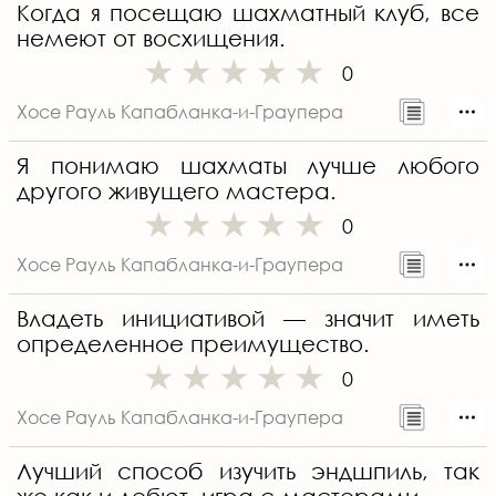
Когда я посещаю шахматный клуб, все
немеют от восхищения.
0
Хосе Рауль Капабланка-и-Граупера
Я понимаю шахматы лучше любого
другого живущего мастера.
0
Хосе Рауль Капабланка-и-Граупера
Владеть инициативой — значит иметь
определенное преимущество.
0
Хосе Рауль Капабланка-и-Граупера
Лучший способ изучить эндшпиль, так