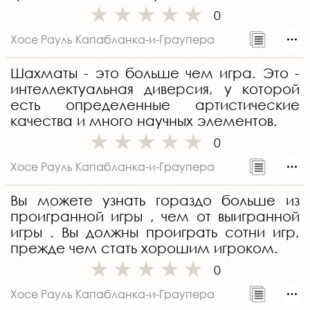
0
Хосе Рауль Капабланка-и-Граупера
Шахматы - это больше чем игра. Это -
интеллектуальная диверсия, у которой
есть определенные артистические
качества и много научных элементов.
0
Хосе Рауль Капабланка-и-Граупера
Вы можете узнать гораздо больше из
проигранной игры , чем от выигранной
игры . Вы должны проиграть сотни игр,
прежде чем стать хорошим игроком.
0
Хосе Рауль Капабланка-и-Граупера