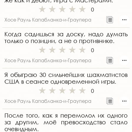
же как и дебют, игра с мастерами.
0
Хосе Рауль Капабланка-и-Граупера
Когда садишься за доску, надо думать
только о позиции, а не о противнике.
0
Хосе Рауль Капабланка-и-Граупера
Я обыграю 30 сильнейших шахматистов
США в сеансе одновременной игры.
0
Хосе Рауль Капабланка-и-Граупера
После того, как я перемолол их одного
за другим, моё превосходство стало
очевидным.