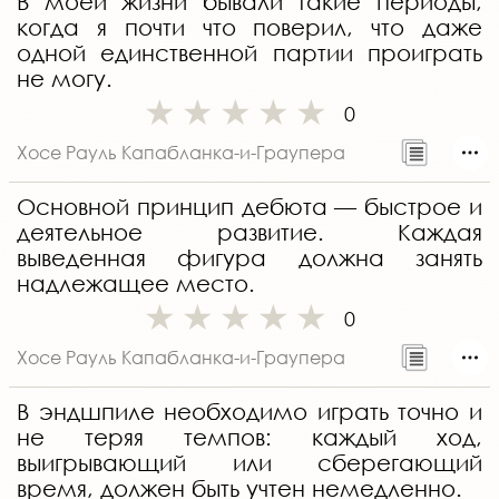
В моей жизни бывали такие периоды,
когда я почти что поверил, что даже
одной единственной партии проиграть
не могу.
0
Хосе Рауль Капабланка-и-Граупера
Основной принцип дебюта — быстрое и
деятельное развитие. Каждая
выведенная фигура должна занять
надлежащее место.
0
Хосе Рауль Капабланка-и-Граупера
В эндшпиле необходимо играть точно и
не теряя темпов: каждый ход,
выигрывающий или сберегающий
время, должен быть учтен немедленно.