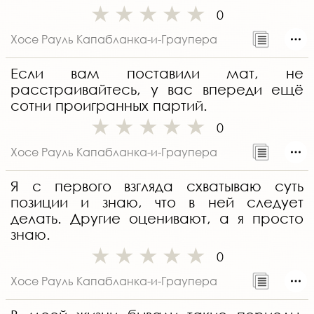
0
Хосе Рауль Капабланка-и-Граупера
Если вам поставили мат, не
расстраивайтесь, у вас впереди ещё
сотни проигранных партий.
0
Хосе Рауль Капабланка-и-Граупера
Я с первого взгляда схватываю суть
позиции и знаю, что в ней следует
делать. Другие оценивают, а я просто
знаю.
0
Хосе Рауль Капабланка-и-Граупера