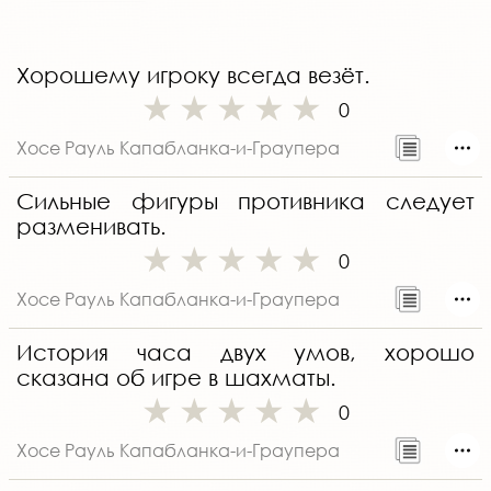
Хорошему игроку всегда везёт.
0
Хосе Рауль Капабланка-и-Граупера
Сильные фигуры противника следует
разменивать.
0
Хосе Рауль Капабланка-и-Граупера
История часа двух умов, хорошо
сказана об игре в шахматы.
0
Хосе Рауль Капабланка-и-Граупера