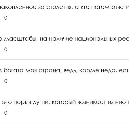
накопленное за столетия, а кто потом ответ
0
о масштабы, на наличие национальных рес
0
ем богата моя страна, ведь, кроме недр, ес
0
то порыв души, который возникает из ниотк
0