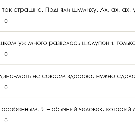
 так страшно. Подняли шумиху. Ах, ах, ах, 
0
ком уж много развелось шелупони, только 
0
на-мать не совсем здорова, нужно сделать 
0
о особенным. Я – обычный человек, который
0