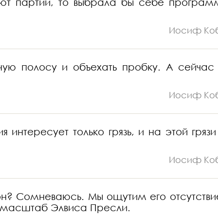
ют партии, то выбрала бы себе програм
Иосиф Ко
ую полосу и объехать пробку. А сейчас
Иосиф Ко
интересует только грязь, и на этой грязи
Иосиф Ко
сон? Сомневаюсь. Мы ощутим его отсутстви
и масштаб Элвиса Пресли.