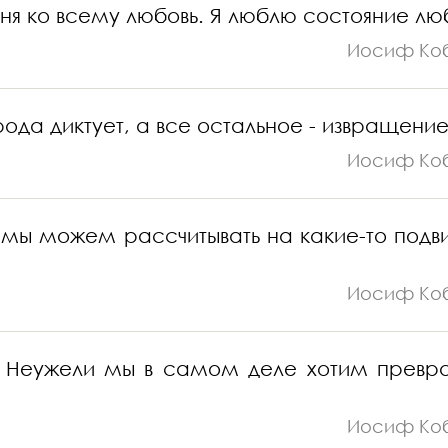
ня ко всему любовь. Я люблю состояние лю
Иосиф Ко
ода диктует, а все остальное - извращение
Иосиф Ко
а мы можем рассчитывать на какие-то подви
Иосиф Ко
у. Неужели мы в самом деле хотим превра
Иосиф Ко