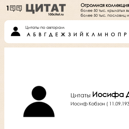
Огромная коллекция
более 50 тыс. крылатых 
более 50 тыс. пословиц
Цитаты по авторам
А
Б
В
Г
Д
Е
Ж
З
И
Й
К
Л
М
Н
О
П
Р
Иосифа Д
Цитаты
Иосиф Кобзон ( 11.09.1937