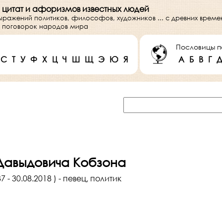
 цитат и афоризмов известных людей
выражений политиков, философов, художников ... с древних врем
 и поговорок народов мира
Пословицы п
С
Т
У
Ф
Х
Ц
Ч
Ш
Щ
Э
Ю
Я
А
Б
В
Г
авыдовича Кобзона
 - 30.08.2018 ) - певец, политик