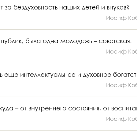
ит за бездуховность наших детей и внуков?
Иосиф Ко
публик, была одна молодежь – советская.
Иосиф Ко
ть еще интеллектуальное и духовное богатст
Иосиф Ко
уда – от внутреннего состояния, от воспита
Иосиф Ко