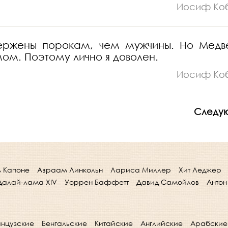
Иосиф Ко
ержены порокам, чем мужчины. Но Медв
мом. Поэтому лично я доволен.
Иосиф Ко
Следу
ь Капоне
Авраам Линкольн
Лариса Миллер
Хит Леджер
Далай-лама XIV
Уоррен Баффетт
Давид Самойлов
Антон
нцузские
Бенгальские
Китайские
Английские
Арабские