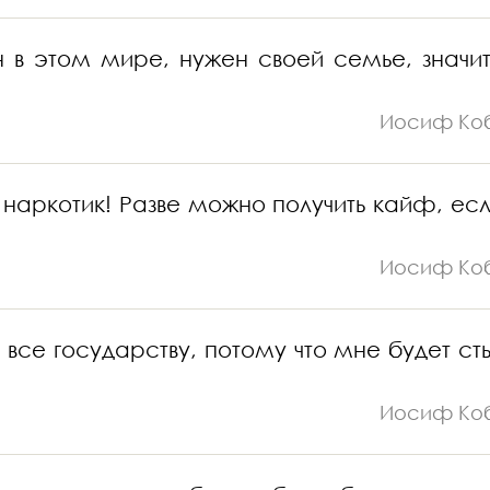
 в этом мире, нужен своей семье, значит
Иосиф Ко
о наркотик! Разве можно получить кайф, есл
Иосиф Ко
х все государству, потому что мне будет ст
Иосиф Ко