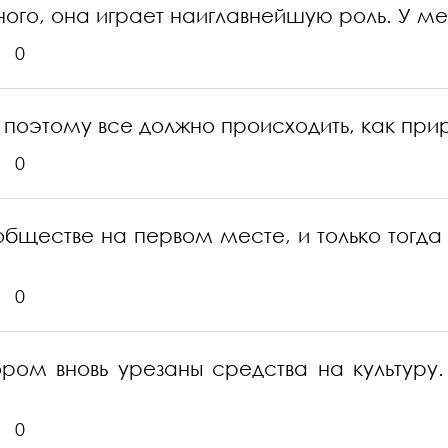
ного, она играет наиглавнейшую роль. У ме
0
 поэтому все должно происходить, как прир
0
 обществе на первом месте, и только тогд
0
тором вновь урезаны средства на культур
0