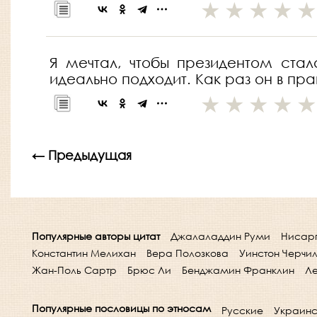
Я мечтал, чтобы президентом ст
идеально подходит. Как раз он в пр
← Предыдущая
Популярные авторы цитат
Джалаладдин Руми
Нисар
Константин Мелихан
Вера Полозкова
Уинстон Черчи
Жан-Поль Сартр
Брюс Ли
Бенджамин Франклин
Ле
Популярные пословицы по этносам
Русские
Украинс