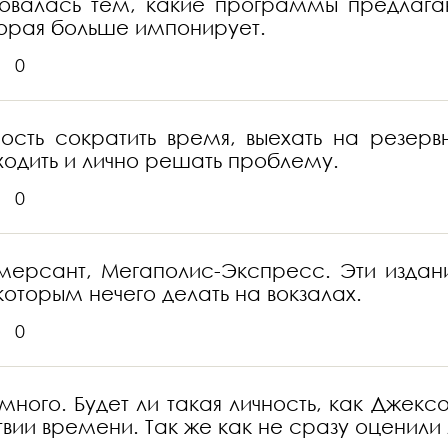
овалась тем, какие программы предлага
торая больше импонирует.
0
ть сократить время, выехать на резервн
ходить и лично решать проблему.
0
мерсант, Мегаполис-Экспресс. Эти издания 
оторым нечего делать на вокзалах.
0
 много. Будет ли такая личность, как Джек
твии времени. Так же как не сразу оценил