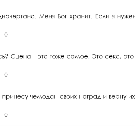
ачертано. Меня Бог хранит. Если я нужен
0
есь? Сцена - это тоже самое. Это секс, эт
0
 я принесу чемодан своих наград и верну и
0