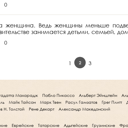
0
ала женщина. Ведь женщины меньше подв
авительстве занимается детьми, семьей, до
0
2
1
3
гадатта Махарадж
Пабло Пикассо
Альберт Эйнштейн
Ал
лль
Майк Тайсон
Марк Твен
Расул Гамзатов
Грег Плитт
в Н. Толстой
Рене Декарт
Александр Македонский
кие
Еврейские
Татарские
Адыгейские
Грузинские
Фра