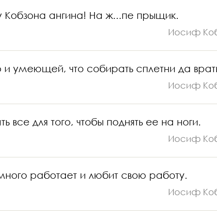
у Кобзона ангина! На ж...пе прыщик.
Иосиф Ко
и умеющей, что собирать сплетни да врат
Иосиф Ко
все для того, чтобы поднять ее на ноги.
Иосиф Ко
 много работает и любит свою работу.
Иосиф Ко