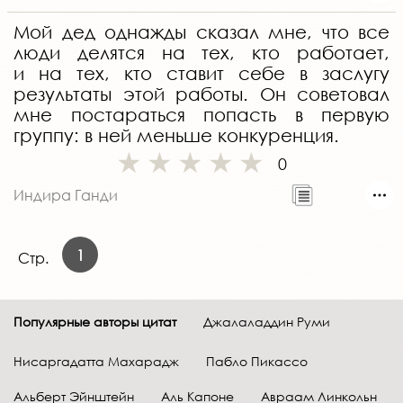
Мой дед однажды сказал мне, что все
люди делятся на тех, кто работает,
и на тех, кто ставит себе в заслугу
результаты этой работы. Он советовал
мне постараться попасть в первую
группу: в ней меньше конкуренция.
0
Индира Ганди
1
Стр.
Популярные авторы цитат
Джалаладдин Руми
Нисаргадатта Махарадж
Пабло Пикассо
Альберт Эйнштейн
Аль Капоне
Авраам Линкольн