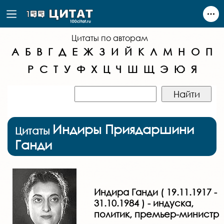
Цитаты по авторам
А
Б
В
Г
Д
Е
Ж
З
И
Й
К
Л
М
Н
О
П
Р
С
Т
У
Ф
Х
Ц
Ч
Ш
Щ
Э
Ю
Я
Индиры Приядаршини
Цитаты
Ганди
Индира Ганди ( 19.11.1917 -
31.10.1984 ) - индуска,
политик, премьер-министр