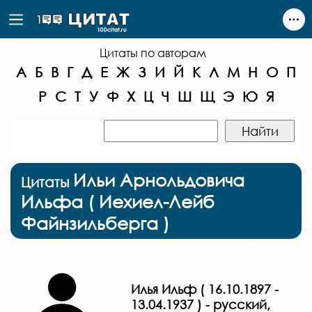
Цитаты по авторам
А
Б
В
Г
Д
Е
Ж
З
И
Й
К
Л
М
Н
О
П
Р
С
Т
У
Ф
Х
Ц
Ч
Ш
Щ
Э
Ю
Я
Ильи Арнольдовича
Цитаты
Ильфа ( Иехиел-Лейб
Файнзильберга )
Илья Ильф ( 16.10.1897 -
13.04.1937 ) - русский,