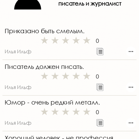
писатель и журналист
Приказано быть смелым.
0
Илья Ильф
Писатель должен писать.
0
Илья Ильф
Юмор - очень редкий металл.
0
Илья Ильф
Хороший человек - не профессия.