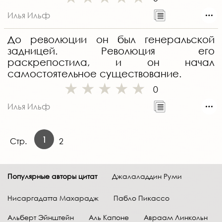
Илья Ильф
До революции он был генеральской
задницей. Революция его
раскрепостила, и он начал
самостоятельное существование.
0
Илья Ильф
1
Стр.
2
Популярные авторы цитат
Джалаладдин Руми
Нисаргадатта Махарадж
Пабло Пикассо
Альберт Эйнштейн
Аль Капоне
Авраам Линкольн