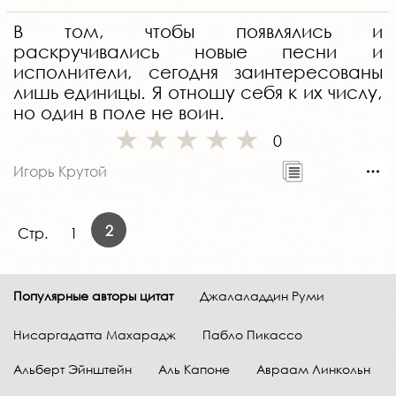
В том, чтобы появлялись и
раскручивались новые песни и
исполнители, сегодня заинтересованы
лишь единицы. Я отношу себя к их числу,
но один в поле не воин.
0
Игорь Крутой
2
Стр.
1
Популярные авторы цитат
Джалаладдин Руми
Нисаргадатта Махарадж
Пабло Пикассо
Альберт Эйнштейн
Аль Капоне
Авраам Линкольн