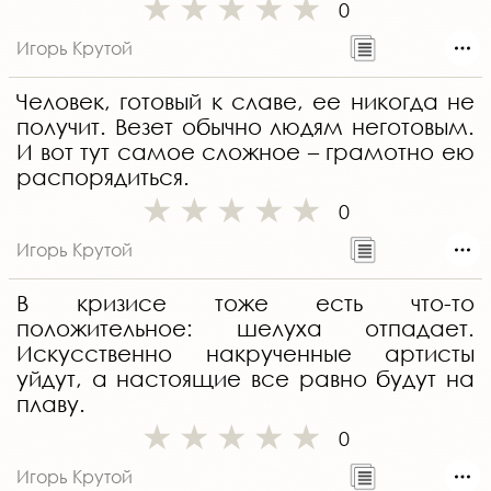
0
Игорь Крутой
Человек, готовый к славе, ее никогда не
получит. Везет обычно людям неготовым.
И вот тут самое сложное – грамотно ею
распорядиться.
0
Игорь Крутой
В кризисе тоже есть что-то
положительное: шелуха отпадает.
Искусственно накрученные артисты
уйдут, а настоящие все равно будут на
плаву.
0
Игорь Крутой