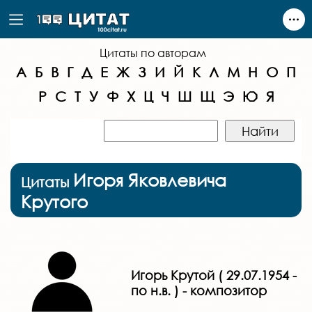
Цитаты по авторам
А
Б
В
Г
Д
Е
Ж
З
И
Й
К
Л
М
Н
О
П
Р
С
Т
У
Ф
Х
Ц
Ч
Ш
Щ
Э
Ю
Я
Игоря Яковлевича
Цитаты
Крутого
Игорь Крутой ( 29.07.1954 -
по н.в. ) - композитор