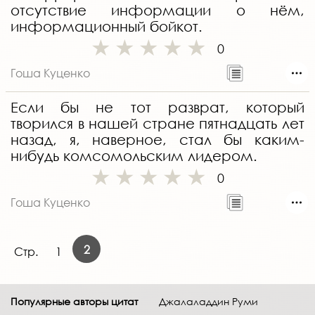
отсутствие информации о нём,
информационный бойкот.
0
Гоша Куценко
Если бы не тот разврат, который
творился в нашей стране пятнадцать лет
назад, я, наверное, стал бы каким-
нибудь комсомольским лидером.
0
Гоша Куценко
2
Стр.
1
Популярные авторы цитат
Джалаладдин Руми