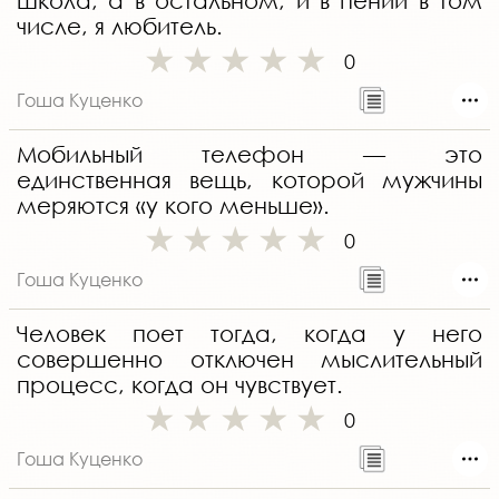
школа, а в остальном, и в пении в том
числе, я любитель.
0
Гоша Куценко
Мобильный телефон — это
единственная вещь, которой мужчины
меряются «у кого меньше».
0
Гоша Куценко
Человек поет тогда, когда у него
совершенно отключен мыслительный
процесс, когда он чувствует.
0
Гоша Куценко