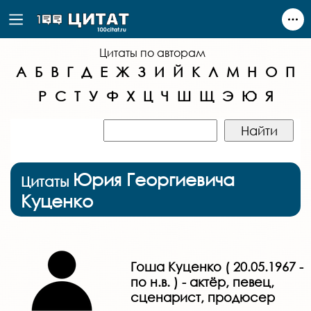
Цитаты по авторам
А
Б
В
Г
Д
Е
Ж
З
И
Й
К
Л
М
Н
О
П
Р
С
Т
У
Ф
Х
Ц
Ч
Ш
Щ
Э
Ю
Я
Юрия Георгиевича
Цитаты
Куценко
Гоша Куценко ( 20.05.1967 -
по н.в. ) - актёр, певец,
сценарист, продюсер