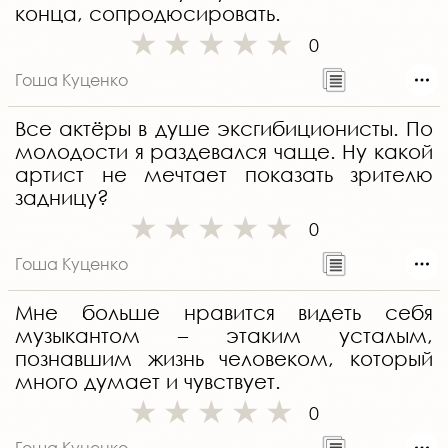
конца, сопродюсировать.
0
Гоша Куценко
Все актёры в душе эксгибиционисты. По
молодости я раздевался чаще. Ну какой
артист не мечтает показать зрителю
задницу?
0
Гоша Куценко
Мне больше нравится видеть себя
музыкантом – этаким усталым,
познавшим жизнь человеком, который
много думает и чувствует.
0
Гоша Куценко