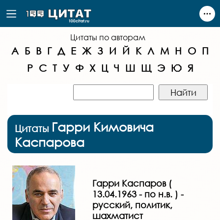
Цитаты по авторам
А
Б
В
Г
Д
Е
Ж
З
И
Й
К
Л
М
Н
О
П
Р
С
Т
У
Ф
Х
Ц
Ч
Ш
Щ
Э
Ю
Я
Гарри Кимовича
Цитаты
Каспарова
Гарри Каспаров (
13.04.1963 - по н.в. ) -
русский, политик,
шахматист