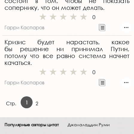
состоит в том, чтобы не показать
сопернику, что он может делать.
0
Гарри Каспаров
Кризис будет нарастать, какое
бы решение ни принимал Путин,
потому что все равно система начнет
качаться.
0
Гарри Каспаров
1
Стр.
2
Популярные авторы цитат
Джалаладдин Руми