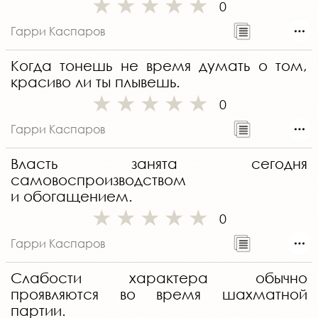
0
Гарри Каспаров
Когда тонешь не время думать о том,
красиво ли ты плывешь.
0
Гарри Каспаров
Власть занята сегодня
самовоспроизводством
и обогащением.
0
Гарри Каспаров
Слабости характера обычно
проявляются во время шахматной
партии.