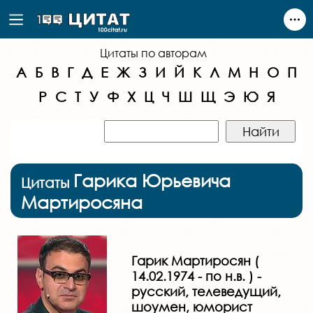
Цитаты по авторам
А
Б
В
Г
Д
Е
Ж
З
И
Й
К
Л
М
Н
О
П
Р
С
Т
У
Ф
Х
Ц
Ч
Ш
Щ
Э
Ю
Я
Гарика Юрьевича
Цитаты
Мартиросяна
Гарик Мартиросян (
14.02.1974 - по н.в. ) -
русский, телеведущий,
шоумен, юморист