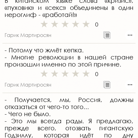
В китайском языке слова «кризис»,
«пуховик» и «секс» объединены в один
иероглиф - «работай!»
0
Гарик Мартиросян
- Потому что жмёт кепка.
- Многие революции в нашей стране
произошли именно по этой причине.
0
Гарик Мартиросян
- Получается, мы, Россия, должны
отказаться от чего-то того...
- Чего не было.
- Это мы всегда рады. Я предлагаю,
прежде всего, отозвать гигантскую
Годзиллу, которая идёт по дну