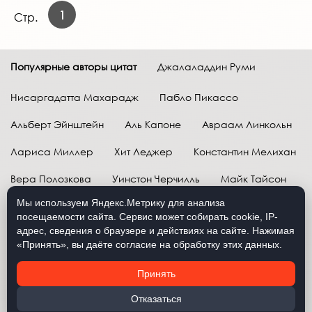
1
Стр.
Популярные авторы цитат
Джалаладдин Руми
Нисаргадатта Махарадж
Пабло Пикассо
Альберт Эйнштейн
Аль Капоне
Авраам Линкольн
Лариса Миллер
Хит Леджер
Константин Мелихан
Вера Полозкова
Уинстон Черчилль
Майк Тайсон
Мы используем Яндекс.Метрику для анализа
Марк Твен
Расул Гамзатов
Грег Плитт
посещаемости сайта. Сервис может собирать cookie, IP-
адрес, сведения о браузере и действиях на сайте. Нажимая
Далай-лама XIV
Уоррен Баффетт
«Принять», вы даёте согласие на обработку этих данных.
Давид Самойлов
Антон Чехов
Жан-Поль Сартр
Принять
Брюс Ли
Бенджамин Франклин
Лев Н. Толстой
Отказаться