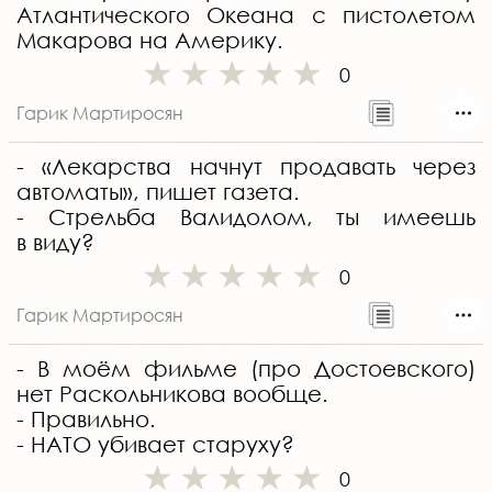
Атлантического Океана с пистолетом
Макарова на Америку.
0
Гарик Мартиросян
- «Лекарства начнут продавать через
автоматы», пишет газета.
- Стрельба Валидолом, ты имеешь
в виду?
0
Гарик Мартиросян
- В моём фильме (про Достоевского)
нет Раскольникова вообще.
- Правильно.
- НАТО убивает старуху?
0