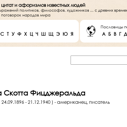
 цитат и афоризмов известных людей
выражений политиков, философов, художников ... с древних врем
 и поговорок народов мира
Пословицы п
С
Т
У
Ф
Х
Ц
Ч
Ш
Щ
Э
Ю
Я
А
Б
В
Г
 Скотта Фицджеральда
.09.1896 - 21.12.1940 ) - американец, писатель