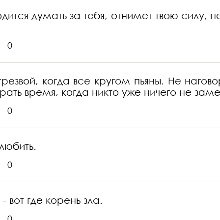
дится думать за тебя, отнимет твою силу, п
0
езвой, когда все кругом пьяны. Не нагово
рать время, когда никто уже ничего не заме
0
любить.
0
 вот где корень зла.
0