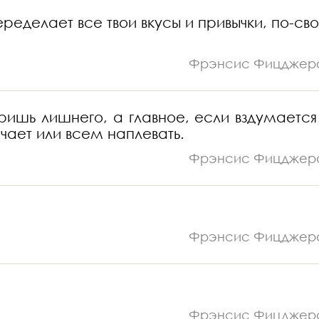
еределает все твои вкусы и привычки, по-св
Фрэнсис Фицджер
ришь лишнего, а главное, если вздумается 
чает или всем наплевать.
Фрэнсис Фицджер
Фрэнсис Фицджер
Фрэнсис Фицджер