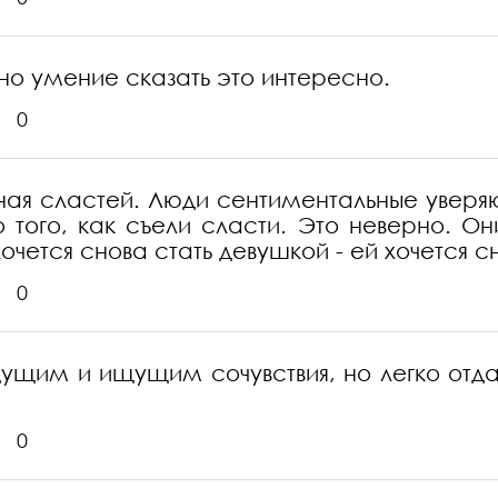
жно умение сказать это интересно.
0
ная сластей. Люди сентиментальные уверяют
 того, как съели сласти. Это неверно. Он
ется снова стать девушкой - ей хочется с
0
щим и ищущим сочувствия, но легко отдае
0