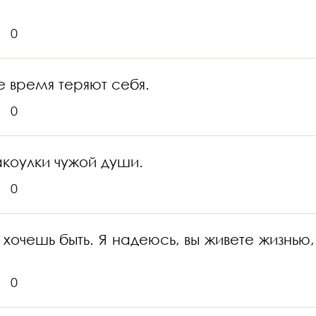
0
е время теряют себя.
0
акоулки чужой души.
0
 хочешь быть. Я надеюсь, вы живете жизнью,
0