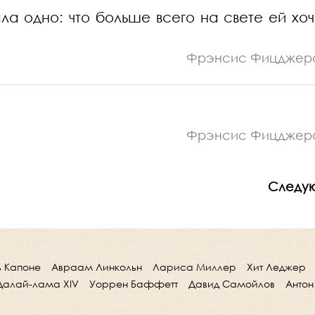
а одно: что больше всего на свете ей хоч
Фрэнсис Фицджер
Фрэнсис Фицджер
Следу
ь Капоне
Авраам Линкольн
Лариса Миллер
Хит Леджер
Далай-лама XIV
Уоррен Баффетт
Давид Самойлов
Антон