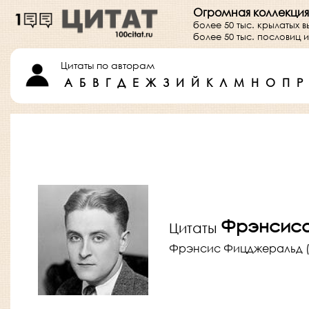
Огромная коллекция
более 50 тыс. крылатых 
более 50 тыс. пословиц
Цитаты по авторам
А
Б
В
Г
Д
Е
Ж
З
И
Й
К
Л
М
Н
О
П
Р
Фрэнсиса
Цитаты
Фрэнсис Фицджеральд ( 24