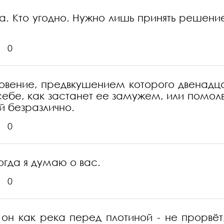
а. Кто угодно. Нужно лишь принять решение
0
гновение, предвкушением которого двенадц
ебе, как застанет ее замужем, или помолв
й безразлично.
0
огда я думаю о вас.
0
он как река перед плотиной - не прорвёт,