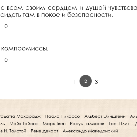
 но всем своим сердцем и душой чувствовал
 сидеть там в покое и безопасности.
0
а компромиссы.
0
2
1
3
гадатта Махарадж
Пабло Пикассо
Альберт Эйнштейн
Ал
лль
Майк Тайсон
Марк Твен
Расул Гамзатов
Грег Плитт
в Н. Толстой
Рене Декарт
Александр Македонский