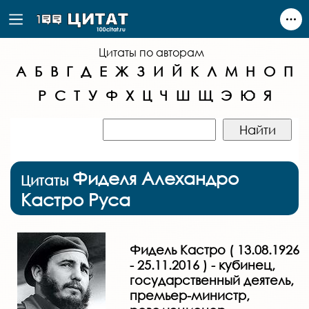
Цитаты по авторам
А
Б
В
Г
Д
Е
Ж
З
И
Й
К
Л
М
Н
О
П
Р
С
Т
У
Ф
Х
Ц
Ч
Ш
Щ
Э
Ю
Я
Фиделя Алехандро
Цитаты
Кастро Руса
Фидель Кастро ( 13.08.1926
- 25.11.2016 ) - кубинец,
государственный деятель,
премьер-министр,