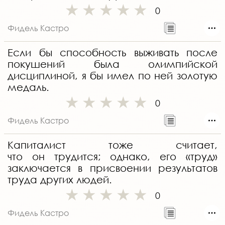
0
Фидель Кастро
Если бы способность выживать после
покушений была олимпийской
дисциплиной, я бы имел по ней золотую
медаль.
0
Фидель Кастро
Капиталист тоже считает,
что он трудится; однако, его «труд»
заключается в присвоении результатов
труда других людей.
0
Фидель Кастро