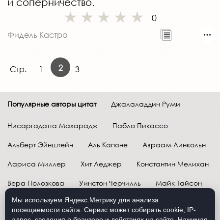
и соперничество.
0
Фидель Кастро
2
Стр.
1
3
Популярные авторы цитат
Джалаладдин Руми
Нисаргадатта Махарадж
Пабло Пикассо
Альберт Эйнштейн
Аль Капоне
Авраам Линкольн
Лариса Миллер
Хит Леджер
Константин Мелихан
Вера Полозкова
Уинстон Черчилль
Майк Тайсон
Мы используем Яндекс.Метрику для анализа
Марк Твен
Расул Гамзатов
Грег Плитт
посещаемости сайта. Сервис может собирать cookie, IP-
адрес, сведения о браузере и действиях на сайте. Нажимая