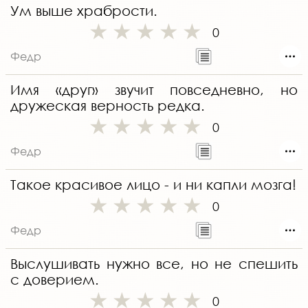
Ум выше храбрости.
0
Федр
Имя «друг» звучит повседневно, но
дружеская верность редка.
0
Федр
Такое красивое лицо - и ни капли мозга!
0
Федр
Выслушивать нужно все, но не спешить
с доверием.
0