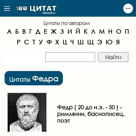
Цитаты по авторам
А
Б
В
Г
Д
Е
Ж
З
И
Й
К
Л
М
Н
О
П
Р
С
Т
У
Ф
Х
Ц
Ч
Ш
Щ
Э
Ю
Я
Федра
Цитаты
Федр ( 20 до н.э. - 50 ) -
римлянин, баснописец,
поэт