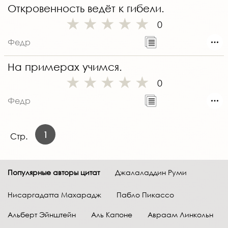
Откровенность ведёт к гибели.
0
Федр
На примерах учимся.
0
Федр
1
Стр.
Популярные авторы цитат
Джалаладдин Руми
Нисаргадатта Махарадж
Пабло Пикассо
Альберт Эйнштейн
Аль Капоне
Авраам Линкольн