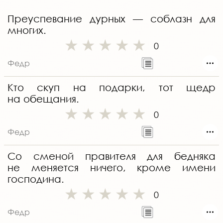
Преуспевание дурных — соблазн для
многих.
0
Федр
Кто скуп на подарки, тот щедр
на обещания.
0
Федр
Со сменой правителя для бедняка
не меняется ничего, кроме имени
господина.
0
Федр