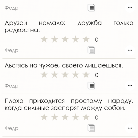
Федр
Друзей немало; дружба только
редкостна.
0
Федр
Льстясь на чужое, своего лишаешься.
0
Федр
Плохо приходится простому народу,
когда сильные заспорят между собой.
0
Федр