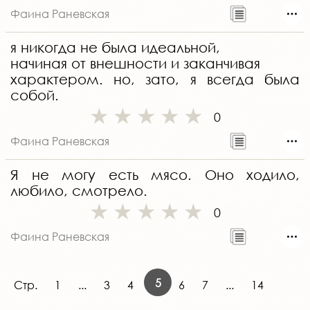
Фаина Раневская
я никогда не была идеальной,
начиная от внешности и заканчивая
характером. но, зато, я всегда была
собой.
0
Фаина Раневская
Я не могу есть мясо. Оно ходило,
любило, смотрело.
0
Фаина Раневская
5
Стр.
1
...
3
4
6
7
...
14