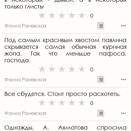
только глисты
0
Фаина Раневская
Под самым красивым хвостом павлина
скрывается самая обычная куриная
жопа. Так что меньше пафоса,
господа.
0
Фаина Раневская
Все сбудется. Стоит просто расхотеть.
0
Фаина Раневская
Однажды, А. Ахматова спросила