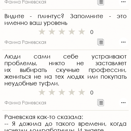
Фаина Раневская
Видите - плинтус? Запомните - это
именно ваш уровень
0
Фаина Раневская
Люди сами себе устраивают
проблемы, никто не заставляет
их выбирать скучные профессии,
жениться не на тех людях или покупать
неудобные туфли.
0
Фаина Раневская
Раневская как-то сказала:
-- Я дожила до такого времени, когда
исчезли домработницы. И знаете,