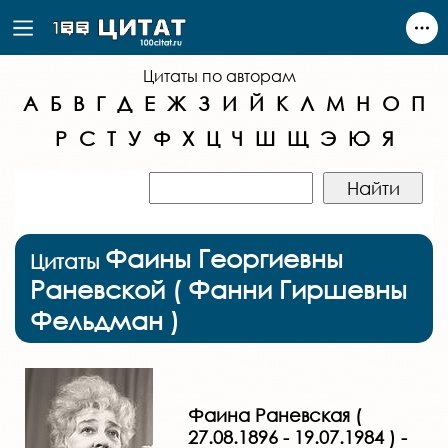
Цитаты по авторам
А
Б
В
Г
Д
Е
Ж
З
И
Й
К
Л
М
Н
О
П
Р
С
Т
У
Ф
Х
Ц
Ч
Ш
Щ
Э
Ю
Я
Фаины Георгиевны
Цитаты
Раневской ( Фанни Гиршевны
Фельдман )
Фаина Раневская (
27.08.1896 - 19.07.1984 ) -