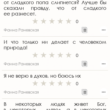
от сладкого попа слипнется? Лучше бы
сказали правду, что от сладкого
ее разнесет.
0
Фаина Раневская
И что только ни делает с человеком
природа!
0
Фаина Раневская
Я не верю в духов, но боюсь их
0
Фаина Раневская
В некоторых людях живет Бог,
в некоторых - дьявол, а в некоторых