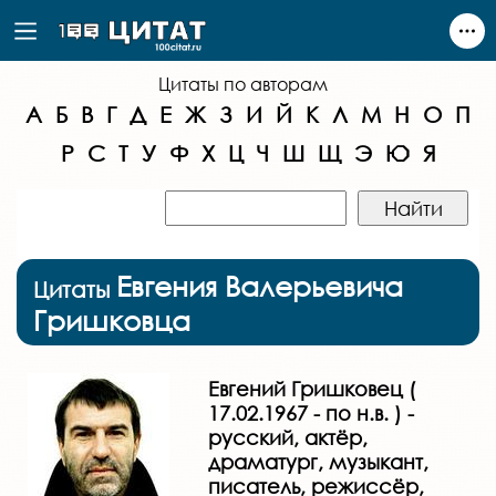
Цитаты по авторам
А
Б
В
Г
Д
Е
Ж
З
И
Й
К
Л
М
Н
О
П
Р
С
Т
У
Ф
Х
Ц
Ч
Ш
Щ
Э
Ю
Я
Евгения Валерьевича
Цитаты
Гришковца
Евгений Гришковец (
17.02.1967 - по н.в. ) -
русский, актёр,
драматург, музыкант,
писатель, режиссёр,