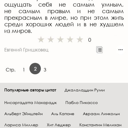
ощущать себя не самым умным,
не самым правым и не самым
прекрасным в мире, но при этом жить
среди хороших людей и в не худшем
из миров.
0
Евгений Гришковец
2
Стр.
1
3
Популярные авторы цитат
Джалаладдин Руми
Нисаргадатта Махарадж
Пабло Пикассо
Альберт Эйнштейн
Аль Капоне
Авраам Линкольн
Лариса Миллер
Хит Леджер
Константин Мелихан