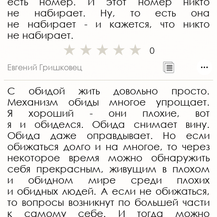
есть номер. И этот номер никто
не набирает. Ну, то есть она
не набирает - и кажется, что никто
не набирает.
0
Евгений Гришковец
С обидой жить довольно просто.
Механизм обиды многое упрощает.
Я хороший - они плохие, вот
я и обиделся. Обида снимает вину.
Обида даже оправдывает. Но если
обижаться долго и на многое, то через
некоторое время можно обнаружить
себя прекрасным, живущим в плохом
и обидном мире среди плохих
и обидных людей. А если не обижаться,
то вопросы возникнут по большей части
к самому себе. И тогда можно