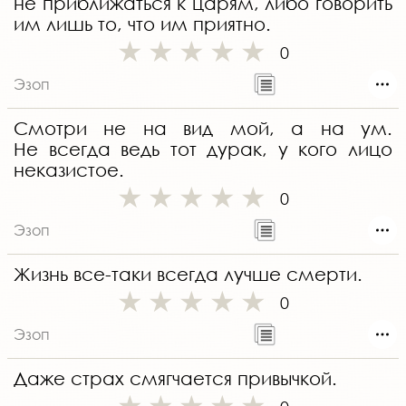
не приближаться к царям, либо говорить
им лишь то, что им приятно.
0
Эзоп
Смотри не на вид мой, а на ум.
Не всегда ведь тот дурак, у кого лицо
неказистое.
0
Эзоп
Жизнь все-таки всегда лучше смерти.
0
Эзоп
Даже страх смягчается привычкой.