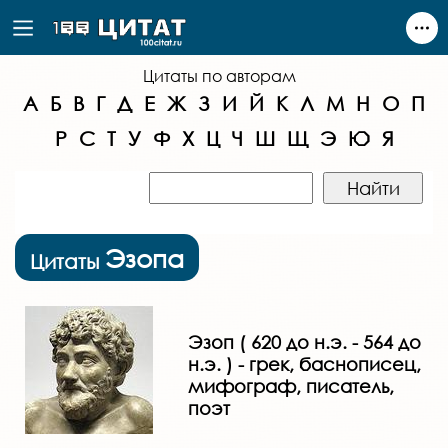
Цитаты по авторам
А
Б
В
Г
Д
Е
Ж
З
И
Й
К
Л
М
Н
О
П
Р
С
Т
У
Ф
Х
Ц
Ч
Ш
Щ
Э
Ю
Я
Эзопа
Цитаты
Эзоп ( 620 до н.э. - 564 до
н.э. ) - грек, баснописец,
мифограф, писатель,
поэт