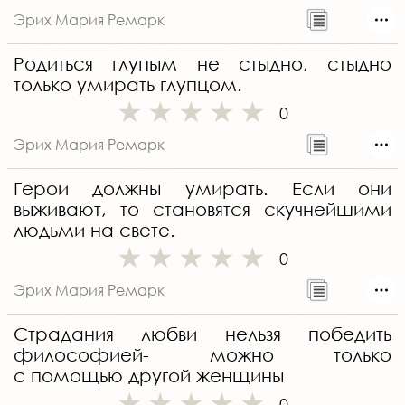
Эрих Мария Ремарк
Родиться глупым не стыдно, стыдно
только умирать глупцом.
0
Эрих Мария Ремарк
Герои должны умирать. Если они
выживают, то становятся скучнейшими
людьми на свете.
0
Эрих Мария Ремарк
Страдания любви нельзя победить
философией- можно только
с помощью другой женщины
0