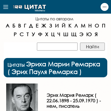
Цитаты по авторам
А
Б
В
Г
Д
Е
Ж
З
И
Й
К
Л
М
Н
О
П
Р
С
Т
У
Ф
Х
Ц
Ч
Ш
Щ
Э
Ю
Я
Эриха Марии Ремарка
Цитаты
( Эрих Пауля Ремарка )
Эрих Мария Ремарк (
22.06.1898 - 25.09.1970 ) -
нем, писатель