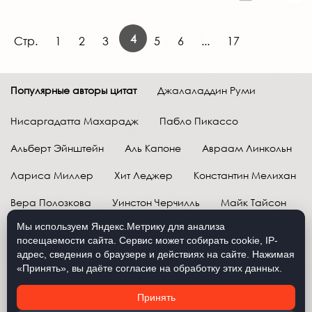
4
Стр.
1
2
3
5
6
...
17
Популярные авторы цитат
Джалаладдин Руми
Нисаргадатта Махарадж
Пабло Пикассо
Альберт Эйнштейн
Аль Капоне
Авраам Линкольн
Лариса Миллер
Хит Леджер
Константин Мелихан
Вера Полозкова
Уинстон Черчилль
Майк Тайсон
Мы используем Яндекс.Метрику для анализа
Марк Твен
Расул Гамзатов
Грег Плитт
посещаемости сайта. Сервис может собирать cookie, IP-
адрес, сведения о браузере и действиях на сайте. Нажимая
Далай-лама XIV
Уоррен Баффетт
«Принять», вы даёте согласие на обработку этих данных.
Давид Самойлов
Антон Чехов
Жан-Поль Сартр
Принять
Брюс Ли
Бенджамин Франклин
Лев Н. Толстой