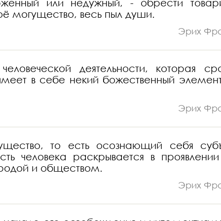
ерженный или недужный, - обрести това
воё могущество, весь пыл души.
Эрих Фр
еловеческой деятельности, которая ср
 имеет в себе некий божественный элемент
Эрих Фр
ущество, то есть осознающий себя субъ
ть человека раскрывается в проявлении
иродой и обществом.
Эрих Фр