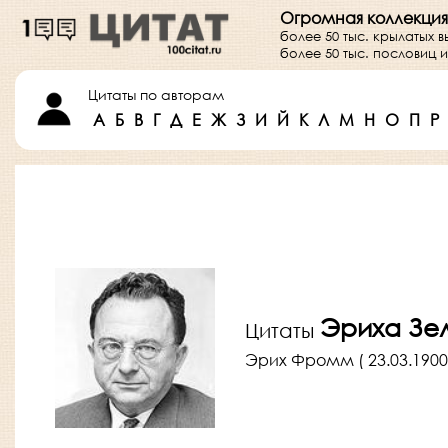
Огромная коллекция
более 50 тыс. крылатых 
более 50 тыс. пословиц
Цитаты по авторам
А
Б
В
Г
Д
Е
Ж
З
И
Й
К
Л
М
Н
О
П
Р
Эриха Зе
Цитаты
Эрих Фромм ( 23.03.1900 