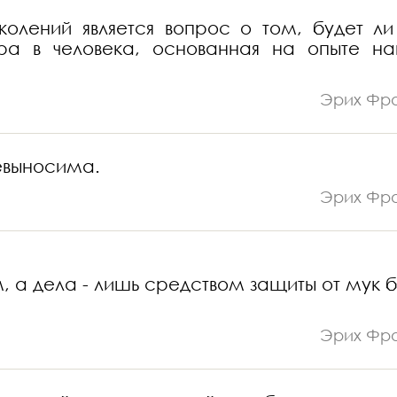
лений является вопрос о том, будет ли
ра в человека, основанная на опыте н
Эрих Фр
невыносима.
Эрих Фр
 а дела - лишь средством защиты от мук б
Эрих Фр