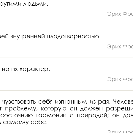
другими людьми.
Эрих Фр
оей внутренней плодотворностью.
Эрих Фр
 на их характер.
Эрих Фр
чувствовать себя изгнанным из рая. Челов
ет проблему, которую он должен разреши
 состоянию гармонии с природой; он до
ом самому себе.
Эрих Фр