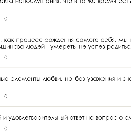
акта непослушания, что в то же время ест
0
ное, как процесс рождения самого себя, м
ьшинсва людей - умереть, не успев родитьс
0
ные элементы любви, но без уважения и з
0
 и удовлетворительный ответ на вопрос о 
0