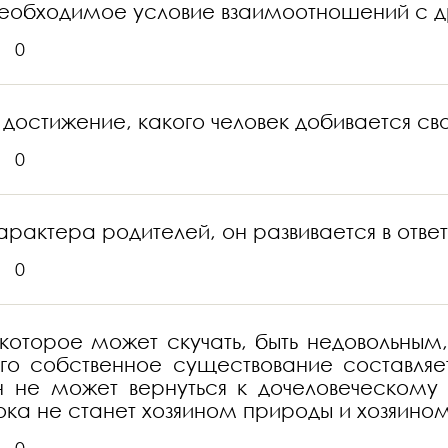
необходимое условие взаимоотношений с 
0
 достижение, какого человек добивается св
0
рактера родителей, он развивается в ответ
0
которое может скучать, быть недовольным, 
ого собственное существование составля
н не может вернуться к дочеловеческому
пока не станет хозяином природы и хозяин