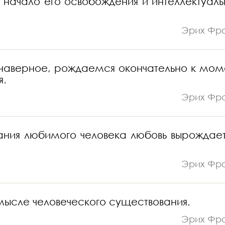
ь начало его освобождения и интеллектуаль
Эрих Фр
ы наверное, рождаемся окончательно к мом
я.
Эрих Фр
нания любимого человека любовь вырождает
Эрих Фр
смысле человеческого существования.
Эрих Фр