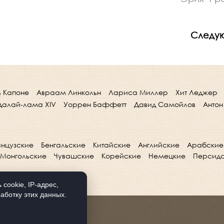
Следу
ь Капоне
Авраам Линкольн
Лариса Миллер
Хит Леджер
Далай-лама XIV
Уоррен Баффетт
Давид Самойлов
Антон
нцузские
Бенгальские
Китайские
Английские
Арабские
Монгольские
Чувашские
Корейские
Немецкие
Персид
cookie, IP-адрес,
аботку этих данных.