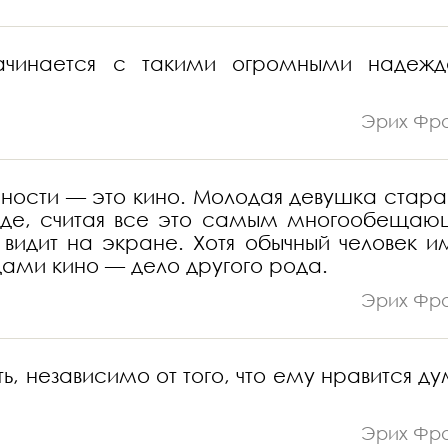
 начинается с такими огромными надеж
Эрих Фр
ности — это кино. Молодая девушка стара
везде, считая все это самым многообеща
 видит на экране. Хотя обычный человек и
ами кино — дело другого рода.
Эрих Фр
, независимо от того, что ему нравится ду
Эрих Фр