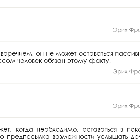
Эрих Фр
тиворечием, он не может оставаться пассив
ссом человек обязан этому факту.
Эрих Фр
Эрих Фр
ет, когда необходимо, оставаться в пок
 предпосылка возможности услышать дру