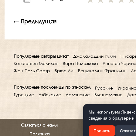
← Предыдущая
Популярные авторы цитат
Джалаладдин Руми
Нисар
Константин Мелихан
Вера Полозкова
Уинстон Черчи
Жан-Поль Сартр
Брюс Ли
Бенджамин Франклин
Ле
Популярные пословицы по этносам
Русские
Украинс
Турецкие
Узбекские
Армянские
Вьетнамские
Даг
Мы используем Яндекс.
сведения о браузере и 
Связаться с нами
Принять
Отказат
Политика