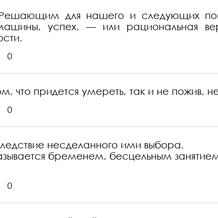
 Решающим для нашего и следующих поко
машины, успех, — или рациональная ве
ости.
0
, что придется умереть, так и не пожив, 
0
следствие несделанного ими выбора.
казывается бременем, бесцельным занятием,
0