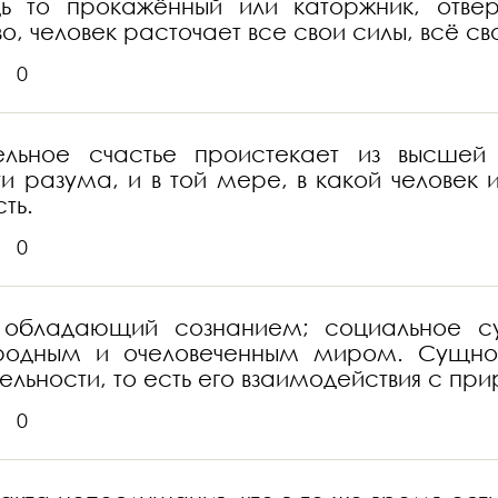
дь то прокажённый или каторжник, отв
во, человек расточает все свои силы, всё с
0
ьное счастье проистекает из высшей ч
ти разума, и в той мере, в какой человек
ть.
0
, обладающий сознанием; социальное с
родным и очеловеченным миром. Сущнос
ельности, то есть его взаимодействия с пр
0