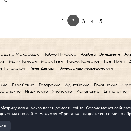
0
2
1
3
4
5
гадатта Махарадж
Пабло Пикассо
Альберт Эйнштейн
Ал
лль
Майк Тайсон
Марк Твен
Расул Гамзатов
Грег Плитт
в Н. Толстой
Рене Декарт
Александр Македонский
кие
Еврейские
Татарские
Адыгейские
Грузинские
Фра
естанские
Индийские
Японские
Испанские
Египетские
Метрику для анализа посещаемости сайта. Сервис может собирать 
действиях на сайте. Нажимая «Принять», вы даёте согласие на обр
ься