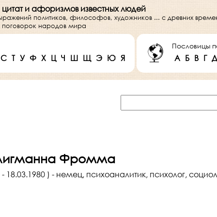
 цитат и афоризмов известных людей
выражений политиков, философов, художников ... с древних врем
 и поговорок народов мира
Пословицы п
С
Т
У
Ф
Х
Ц
Ч
Ш
Щ
Э
Ю
Я
А
Б
В
Г
лигманна Фромма
- 18.03.1980 ) - немец, психоаналитик, психолог, соци