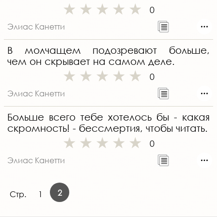
0
Элиас Канетти
В молчащем подозревают больше,
чем он скрывает на самом деле.
0
Элиас Канетти
Больше всего тебе хотелось бы - какая
скромность! - бессмертия, чтобы читать.
0
Элиас Канетти
2
Стр.
1