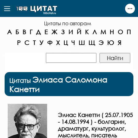
Цитаты по авторам
А
Б
В
Г
Д
Е
Ж
З
И
Й
К
Л
М
Н
О
П
Р
С
Т
У
Ф
Х
Ц
Ч
Ш
Щ
Э
Ю
Я
Элиаса Саломона
Цитаты
Канетти
Элиас Канетти ( 25.07.1905
- 14.08.1994 ) - болгарин,
драматург, культуролог,
мыслитель, писатель