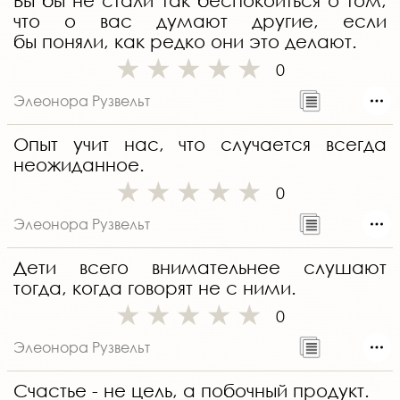
Вы бы не стали так беспокоиться о том,
что о вас думают другие, если
бы поняли, как редко они это делают.
0
Элеонора Рузвельт
Опыт учит нас, что случается всегда
неожиданное.
0
Элеонора Рузвельт
Дети всего внимательнее слушают
тогда, когда говорят не с ними.
0
Элеонора Рузвельт
Счастье - не цель, а побочный продукт.