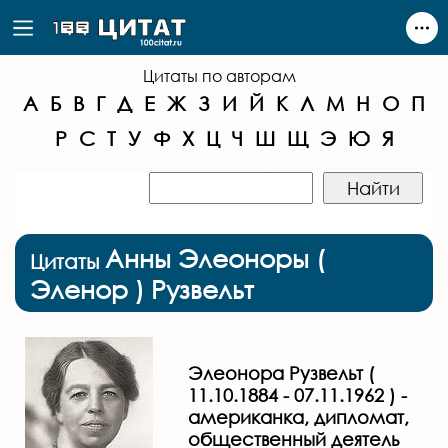
Цитаты по авторам
А
Б
В
Г
Д
Е
Ж
З
И
Й
К
Л
М
Н
О
П
Р
С
Т
У
Ф
Х
Ц
Ч
Ш
Щ
Э
Ю
Я
Анны Элеоноры (
Цитаты
Эленор ) Рузвельт
Элеонора Рузвельт (
11.10.1884 - 07.11.1962 ) -
американка, дипломат,
общественный деятель