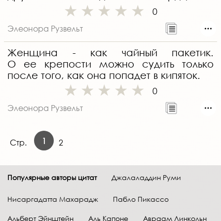
0
Элеонора Рузвельт
Женщина - как чайный пакетик.
О ее крепости можно судить только
после того, как она попадет в кипяток.
0
Элеонора Рузвельт
1
Стр.
2
Популярные авторы цитат
Джалаладдин Руми
Нисаргадатта Махарадж
Пабло Пикассо
Альберт Эйнштейн
Аль Капоне
Авраам Линкольн