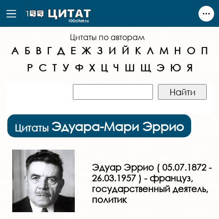
Цитаты по авторам
А
Б
В
Г
Д
Е
Ж
З
И
Й
К
Л
М
Н
О
П
Р
С
Т
У
Ф
Х
Ц
Ч
Ш
Щ
Э
Ю
Я
Эдуара-Мари Эррио
Цитаты
Эдуар Эррио ( 05.07.1872 -
26.03.1957 ) - француз,
государственный деятель,
политик