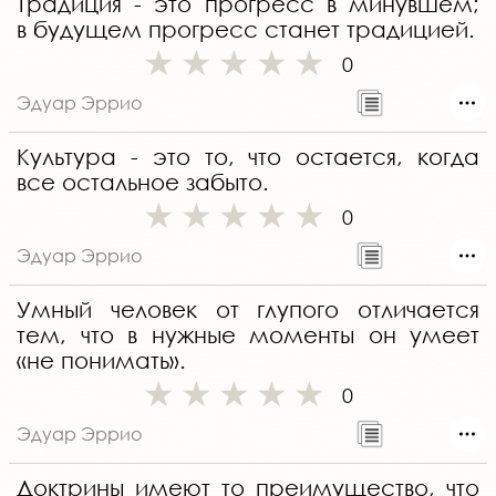
Традиция - это прогресс в минувшем;
в будущем прогресс станет традицией.
0
Эдуар Эррио
Культура - это то, что остается, когда
все остальное забыто.
0
Эдуар Эррио
Умный человек от глупого отличается
тем, что в нужные моменты он умеет
«не понимать».
0
Эдуар Эррио
Доктрины имеют то преимущество, что