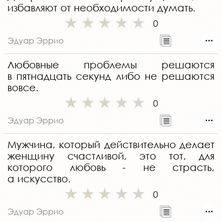
избавляют от необходимости думать.
0
Эдуар Эррио
Любовные проблемы решаются
в пятнадцать секунд либо не решаются
вовсе.
0
Эдуар Эррио
Мужчина, который действительно делает
женщину счастливой, это тот, для
которого любовь - не страсть,
а искусство.
0
Эдуар Эррио