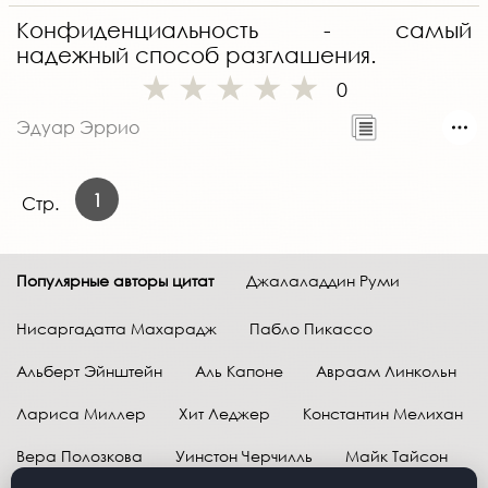
Конфиденциальность - самый
надежный способ разглашения.
0
Эдуар Эррио
1
Стр.
Популярные авторы цитат
Джалаладдин Руми
Нисаргадатта Махарадж
Пабло Пикассо
Альберт Эйнштейн
Аль Капоне
Авраам Линкольн
Лариса Миллер
Хит Леджер
Константин Мелихан
Вера Полозкова
Уинстон Черчилль
Майк Тайсон