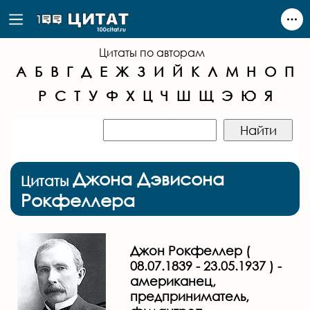
Цитаты по авторам
А
Б
В
Г
Д
Е
Ж
З
И
Й
К
Л
М
Н
О
П
Р
С
Т
У
Ф
Х
Ц
Ч
Ш
Щ
Э
Ю
Я
Джона Дэвисона
Цитаты
Рокфеллера
Джон Рокфеллер (
08.07.1839 - 23.05.1937 ) -
американец,
предприниматель,