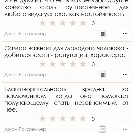
Я не думаю, что есть какое-либо другое
качество столь существенное для
любого вида успеха, как настойчивость.
0
Джон Рокфеллер
Самое важное для молодого человека -
добиться чести - репутации, характера.
0
Джон Рокфеллер
Благотворительность вредна, за
исключением, когда она помогает
получающему стать независимым от
нее.
0
Джон Рокфеллер