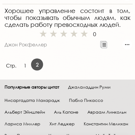
Хорошее управление состоит в том,
чтобы показывать обычным людям, как
сделать работу превосходных людей.
0
Джон Рокфеллер
2
Стр.
1
Популярные авторы цитат
Джалаладдин Руми
Нисаргадатта Махарадж
Пабло Пикассо
Альберт Эйнштейн
Аль Капоне
Авраам Линкольн
Лариса Миллер
Хит Леджер
Константин Мелихан