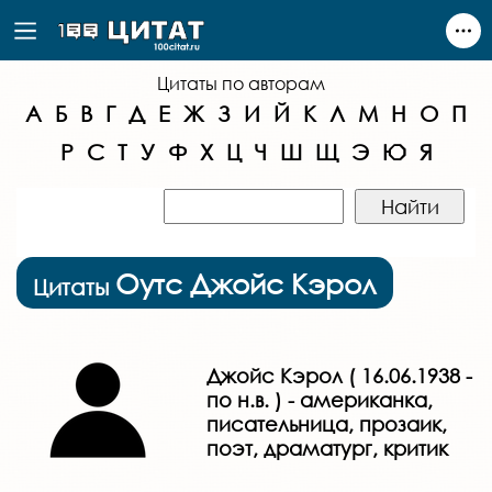
Цитаты по авторам
А
Б
В
Г
Д
Е
Ж
З
И
Й
К
Л
М
Н
О
П
Р
С
Т
У
Ф
Х
Ц
Ч
Ш
Щ
Э
Ю
Я
Оутс Джойс Кэрол
Цитаты
Джойс Кэрол ( 16.06.1938 -
по н.в. ) - американка,
писательница, прозаик,
поэт, драматург, критик