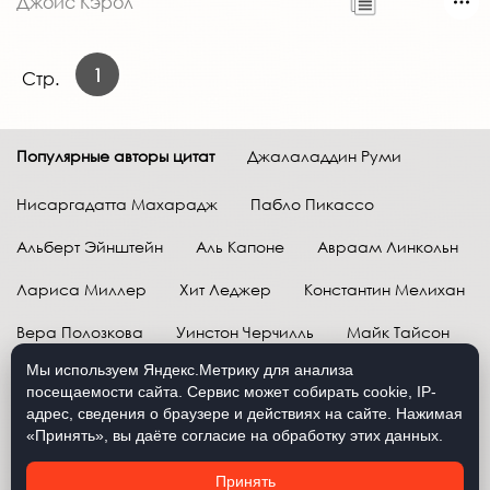
Джойс Кэрол
1
Стр.
Популярные авторы цитат
Джалаладдин Руми
Нисаргадатта Махарадж
Пабло Пикассо
Альберт Эйнштейн
Аль Капоне
Авраам Линкольн
Лариса Миллер
Хит Леджер
Константин Мелихан
Вера Полозкова
Уинстон Черчилль
Майк Тайсон
Мы используем Яндекс.Метрику для анализа
Марк Твен
Расул Гамзатов
Грег Плитт
посещаемости сайта. Сервис может собирать cookie, IP-
адрес, сведения о браузере и действиях на сайте. Нажимая
Далай-лама XIV
Уоррен Баффетт
«Принять», вы даёте согласие на обработку этих данных.
Давид Самойлов
Антон Чехов
Жан-Поль Сартр
Принять