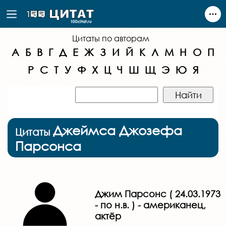
Цитаты по авторам
А
Б
В
Г
Д
Е
Ж
З
И
Й
К
Л
М
Н
О
П
Р
С
Т
У
Ф
Х
Ц
Ч
Ш
Щ
Э
Ю
Я
Джеймса Джозефа
Цитаты
Парсонса
Джим Парсонс ( 24.03.1973
- по н.в. ) - американец,
актёр