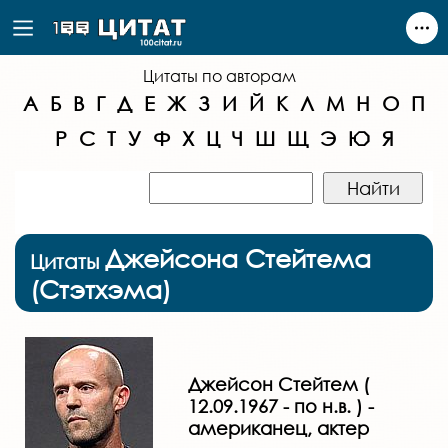
Цитаты по авторам
А
Б
В
Г
Д
Е
Ж
З
И
Й
К
Л
М
Н
О
П
Р
С
Т
У
Ф
Х
Ц
Ч
Ш
Щ
Э
Ю
Я
Джейсона Стейтема
Цитаты
(Стэтхэма)
Джейсон Стейтем (
12.09.1967 - по н.в. ) -
американец, актер