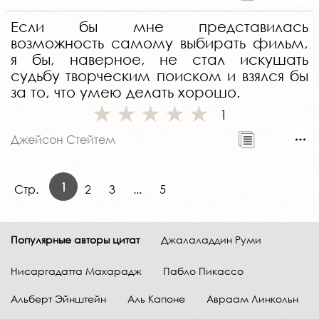
Если бы мне представилась
возможность самому выбирать фильм,
я бы, наверное, не стал искушать
судьбу творческим поиском и взялся бы
за то, что умею делать хорошо.
1
Джейсон Стейтем
1
Стр.
2
3
...
5
Популярные авторы цитат
Джалаладдин Руми
Нисаргадатта Махарадж
Пабло Пикассо
Альберт Эйнштейн
Аль Капоне
Авраам Линкольн