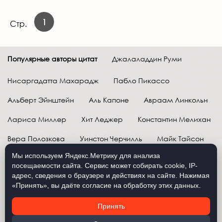
1
Стр.
Популярные авторы цитат
Джалаладдин Руми
Нисаргадатта Махарадж
Пабло Пикассо
Альберт Эйнштейн
Аль Капоне
Авраам Линкольн
Лариса Миллер
Хит Леджер
Константин Мелихан
Вера Полозкова
Уинстон Черчилль
Майк Тайсон
Мы используем Яндекс.Метрику для анализа
Марк Твен
Расул Гамзатов
Грег Плитт
посещаемости сайта. Сервис может собирать cookie, IP-
адрес, сведения о браузере и действиях на сайте. Нажимая
Далай-лама XIV
Уоррен Баффетт
«Принять», вы даёте согласие на обработку этих данных.
Давид Самойлов
Антон Чехов
Жан-Поль Сартр
Принять
Брюс Ли
Бенджамин Франклин
Лев Н. Толстой