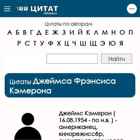
Цитаты по авторам
А
Б
В
Г
Д
Е
Ж
З
И
Й
К
Л
М
Н
О
П
Р
С
Т
У
Ф
Х
Ц
Ч
Ш
Щ
Э
Ю
Я
Джеймса Фрэнсиса
Цитаты
Кэмерона
Джеймс Кэмерон (
16.08.1954 - по н.в. ) -
американец,
кинорежиссёр,