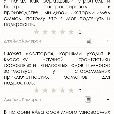
Я начал как образцовый строитель и
быстро прогрессировал в
производственный дизайн, который имел
смысл, потому что я мог подтянуть и
подкрасить.
0
Джеймс Кэмерон
Сюжет «Аватара», корнями уходит в
классику научной фантастики
сороковых и пятидесятых годов, и многое
заимствует у старомодных
приключенческих романов для
подростков.
0
Джеймс Кэмерон
В истории «Аватара» много узнаваемых