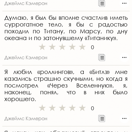
Джеймс Кэмерон
Думаю, я был бы вполне счастлив иметь
суррогатное тело, я бы с радостью
походил по Титану, по Марсу, по дну
океана и по затонувшему «Титанику».
0
Джеймс Кэмерон
Я любил «роллингов», а «Битлз» мне
казались страшно скучными, но когда я
посмотрел «Через Вселенную», я,
наконец, понял, что в них было
хорошего.
0
Джеймс Кэмерон