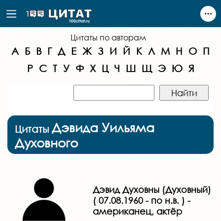
Цитаты по авторам
А
Б
В
Г
Д
Е
Ж
З
И
Й
К
Л
М
Н
О
П
Р
С
Т
У
Ф
Х
Ц
Ч
Ш
Щ
Э
Ю
Я
Дэвида Уильяма
Цитаты
Духовного
Дэвид Духовны (Духовный)
( 07.08.1960 - по н.в. ) -
американец, актёр