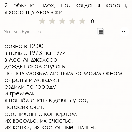
Я обычно плох, но, когда я хорош,
я хорош дьявольски.
0
Чарльз Буковски
ровно в 12.00
в ночь с 1973 на 1974
в Лос-Анджелесе
дождь начал стучать
по пальмовым листьям за моим окном
сирены и мигалки
ездили по городу
и гремели
я пошёл спать в девять утра,
погасив свет,
распихав по конвертам
их веселье, их счастье,
их крики, их картонные шляпы,