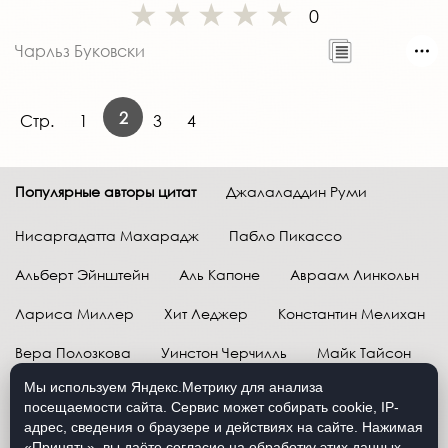
0
Чарльз Буковски
2
Стр.
1
3
4
Популярные авторы цитат
Джалаладдин Руми
Нисаргадатта Махарадж
Пабло Пикассо
Альберт Эйнштейн
Аль Капоне
Авраам Линкольн
Лариса Миллер
Хит Леджер
Константин Мелихан
Вера Полозкова
Уинстон Черчилль
Майк Тайсон
Мы используем Яндекс.Метрику для анализа
Марк Твен
Расул Гамзатов
Грег Плитт
посещаемости сайта. Сервис может собирать cookie, IP-
адрес, сведения о браузере и действиях на сайте. Нажимая
Далай-лама XIV
Уоррен Баффетт
«Принять», вы даёте согласие на обработку этих данных.