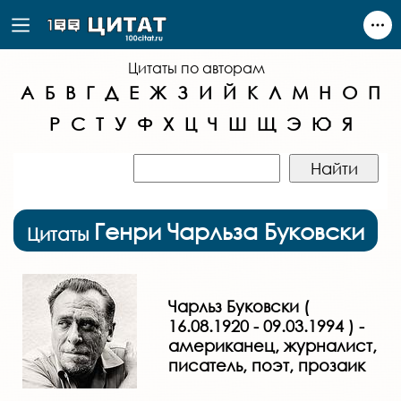
Цитаты по авторам
А
Б
В
Г
Д
Е
Ж
З
И
Й
К
Л
М
Н
О
П
Р
С
Т
У
Ф
Х
Ц
Ч
Ш
Щ
Э
Ю
Я
Генри Чарльза Буковски
Цитаты
Чарльз Буковски (
16.08.1920 - 09.03.1994 ) -
американец, журналист,
писатель, поэт, прозаик