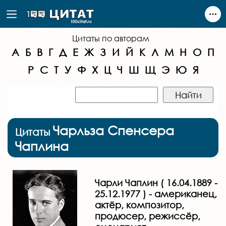
Цитаты по авторам
А
Б
В
Г
Д
Е
Ж
З
И
Й
К
Л
М
Н
О
П
Р
С
Т
У
Ф
Х
Ц
Ч
Ш
Щ
Э
Ю
Я
Чарльза Спенсера
Цитаты
Чаплина
Чарли Чаплин ( 16.04.1889 -
25.12.1977 ) - американец,
актёр, композитор,
продюсер, режиссёр,