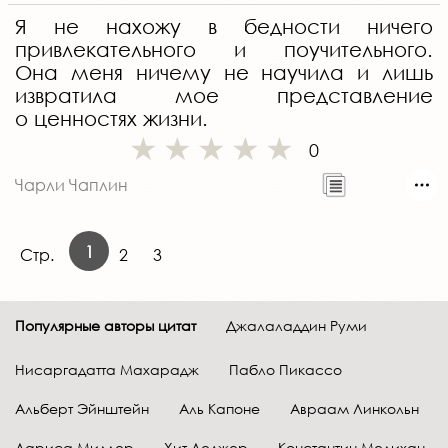
Я не нахожу в бедности ничего
привлекательного и поучительного.
Она меня ничему не научила и лишь
извратила мое представление
о ценностях жизни.
0
Чарли Чаплин
1
Стр.
2
3
Популярные авторы цитат
Джалаладдин Руми
Нисаргадатта Махарадж
Пабло Пикассо
Альберт Эйнштейн
Аль Капоне
Авраам Линкольн
Лариса Миллер
Хит Леджер
Константин Мелихан