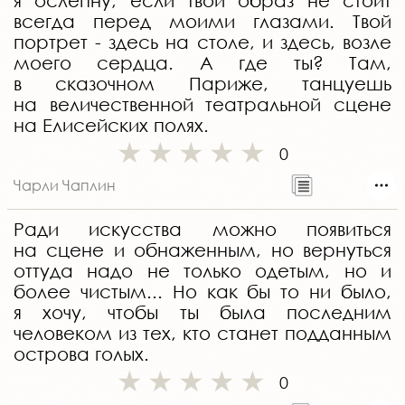
я ослепну, если твой образ не стоит
всегда перед моими глазами. Твой
портрет - здесь на столе, и здесь, возле
моего сердца. А где ты? Там,
в сказочном Париже, танцуешь
на величественной театральной сцене
на Елисейских полях.
0
Чарли Чаплин
Ради искусства можно появиться
на сцене и обнаженным, но вернуться
оттуда надо не только одетым, но и
более чистым... Но как бы то ни было,
я хочу, чтобы ты была последним
человеком из тех, кто станет подданным
острова голых.
0