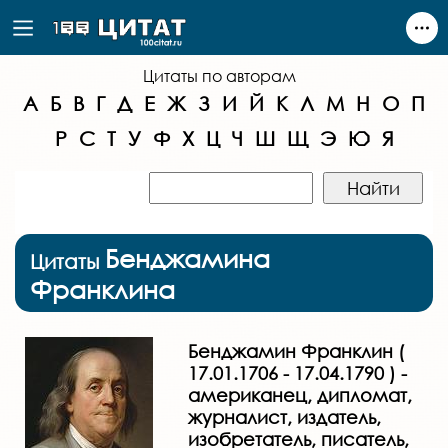
Цитаты по авторам
А
Б
В
Г
Д
Е
Ж
З
И
Й
К
Л
М
Н
О
П
Р
С
Т
У
Ф
Х
Ц
Ч
Ш
Щ
Э
Ю
Я
Бенджамина
Цитаты
Франклина
Бенджамин Франклин (
17.01.1706 - 17.04.1790 ) -
американец, дипломат,
журналист, издатель,
изобретатель, писатель,