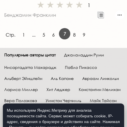
1
Бенджамин Франклин
7
Стр.
1
...
5
6
8
9
Популярные авторы цитат
Джалаладдин Руми
Нисаргадатта Махарадж
Пабло Пикассо
Альберт Эйнштейн
Аль Капоне
Авраам Линкольн
Лариса Миллер
Хит Леджер
Константин Мелихан
Вера Полозкова
Уинстон Черчилль
Майк Тайсон
Мы используем Яндекс.Метрику для анализа
Марк Твен
Расул Гамзатов
Грег Плитт
посещаемости сайта. Сервис может собирать cookie, IP-
адрес, сведения о браузере и действиях на сайте. Нажимая
Далай-лама XIV
Уоррен Баффетт