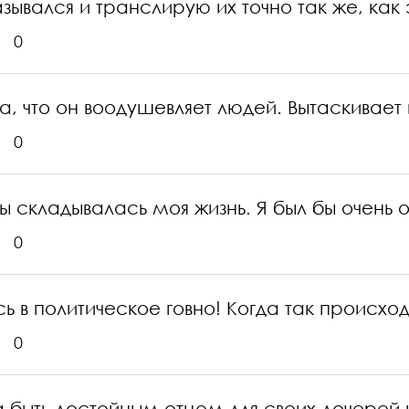
казывался и транслирую их точно так же, как
0
а, что он воодушевляет людей. Вытаскивает и
0
 бы складывалась моя жизнь. Я был бы очень
0
 в политическое говно! Когда так происход
0
а быть достойным отцом для своих дочерей и