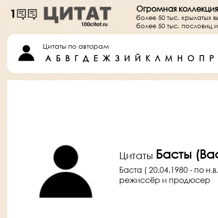
Огромная коллекция
более 50 тыс. крылатых 
более 50 тыс. пословиц
Цитаты по авторам
А
Б
В
Г
Д
Е
Ж
З
И
Й
К
Л
М
Н
О
П
Р
Басты (Ва
Цитаты
Баста ( 20.04.1980 - по н
режиссёр и продюсер