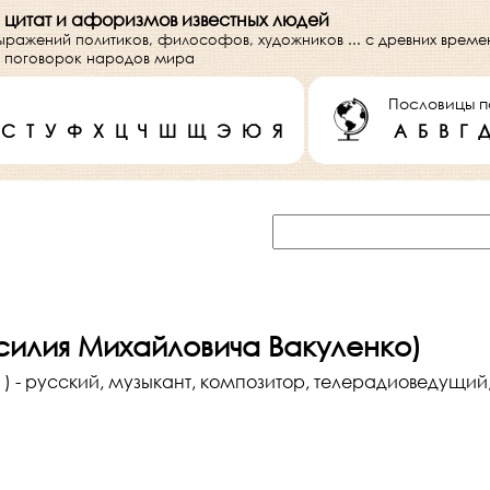
 цитат и афоризмов известных людей
выражений политиков, философов, художников ... с древних врем
 и поговорок народов мира
Пословицы п
С
Т
У
Ф
Х
Ц
Ч
Ш
Щ
Э
Ю
Я
А
Б
В
Г
силия Михайловича Вакуленко)
.в. ) - русский, музыкант, композитор, телерадиоведущий