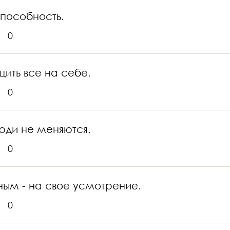
способность.
0
ить все на себе.
0
люди не меняются.
0
дным - на свое усмотрение.
0