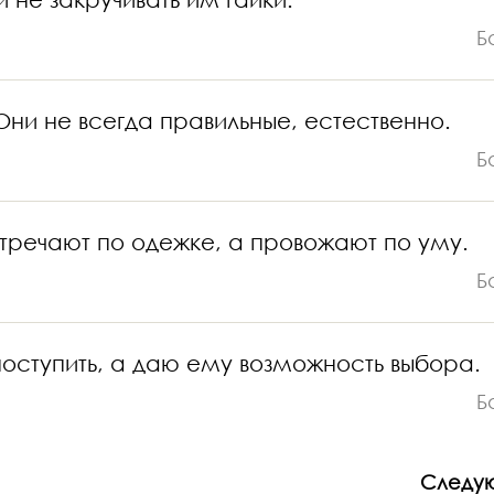
Б
Они не всегда правильные, естественно.
Б
встречают по одежке, а провожают по уму.
Б
 поступить, а даю ему возможность выбора.
Б
Следу