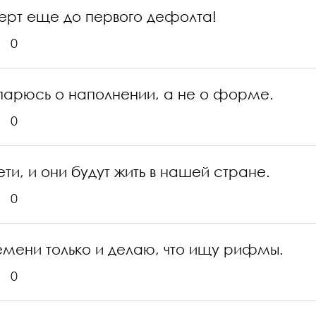
церт еще до первого дефолта!
0
парюсь о наполнении, а не о форме.
0
ти, и они будут жить в нашей стране.
0
емени только и делаю, что ищу рифмы.
0