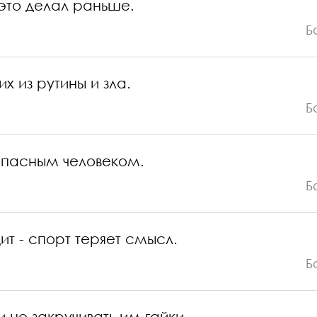
 это делал раньше.
Б
х из рутины и зла.
Б
 опасным человеком.
Б
ит - спорт теряет смысл.
Б
 не закручивать им гайки.