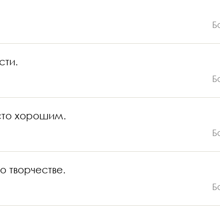
Б
сти.
Б
есто хорошим.
Б
о творчестве.
Б