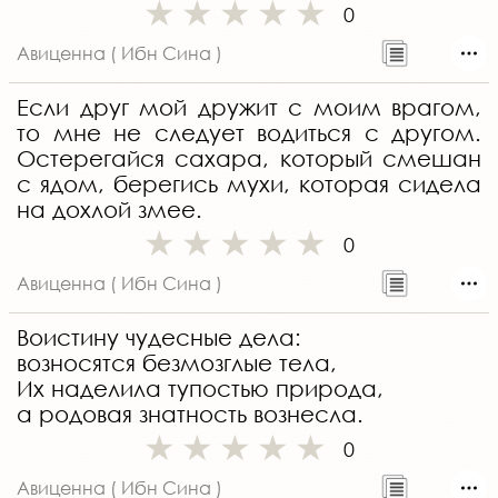
0
Авиценна ( Ибн Сина )
Если друг мой дружит с моим врагом,
то мне не следует водиться с другом.
Остерегайся сахара, который смешан
с ядом, берегись мухи, которая сидела
на дохлой змее.
0
Авиценна ( Ибн Сина )
Воистину чудесные дела:
возносятся безмозглые тела,
Их наделила тупостью природа,
а родовая знатность вознесла.
0
Авиценна ( Ибн Сина )