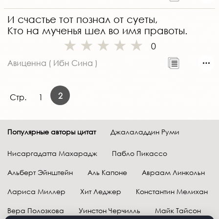
И счастье тот познал от суеты,
Кто на мученья шел во имя правоты.
0
Авиценна ( Ибн Сина )
2
Стр.
1
Популярные авторы цитат
Джалаладдин Руми
Нисаргадатта Махарадж
Пабло Пикассо
Альберт Эйнштейн
Аль Капоне
Авраам Линкольн
Лариса Миллер
Хит Леджер
Константин Мелихан
Вера Полозкова
Уинстон Черчилль
Майк Тайсон