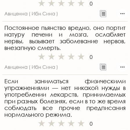
0
Авиценна ( Ибн Сина )
Постоянное пьянство вредно, оно портит
натуру печени и мозга, ослабляет
нервы, вызывает заболевание нервов,
внезапную смерть.
0
Авиценна ( Ибн Сина )
Если заниматься физическими
упражнениями — нет никакой нужды в
употреблении лекарств, принимаемых
при разных болезнях, если в то же время
соблюдать все прочие предписания
нормального режима.
0