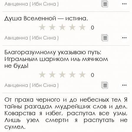
Авиценна ( Ибн Сина )
Душа Вселенной — истина.
0
Авиценна ( Ибн Сина )
Благоразумному указываю путь:
Игральным шариком иль мячиком
не будь!
0
Авиценна ( Ибн Сина )
От праха черного и до небесных тел Я
тайны разгадал мудрейших слов и дел.
Коварства я избег, распутал все узлы,
Лишь узел смерти я распутать не
сумел.