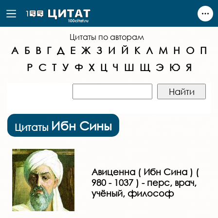
Цитаты по авторам
А
Б
В
Г
Д
Е
Ж
З
И
Й
К
Л
М
Н
О
П
Р
С
Т
У
Ф
Х
Ц
Ч
Ш
Щ
Э
Ю
Я
Ибн Сины
Цитаты
Авиценна ( Ибн Сина ) (
980 - 1037 ) - перс, врач,
учёный, философ