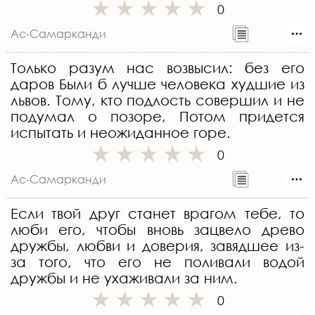
0
Ас-Самарканди
Только разум нас возвысил: без его
даров Были б лучше человека худшие из
львов. Тому, кто подлость совершил и не
подумал о позоре, Потом придется
испытать и неожиданное горе.
0
Ас-Самарканди
Если твой друг станет врагом тебе, то
люби его, чтобы вновь зацвело древо
дружбы, любви и доверия, завядшее из-
за того, что его не поливали водой
дружбы и не ухаживали за ним.
0