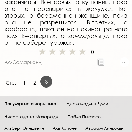
закончится. Во-первых, о кушании, пока
оно не переварится в желудке. Во-
вторых, о беременной женщине, пока
она не разрешится. В-третьих, о
храбреце, пока он не покинет ратного
поля В-четвертых, о земледельце, пока
он не соберет урожая.
0
Ас-Самарканди
3
Стр.
1
2
Популярные авторы цитат
Джалаладдин Руми
Нисаргадатта Махарадж
Пабло Пикассо
Альберт Эйнштейн
Аль Капоне
Авраам Линкольн