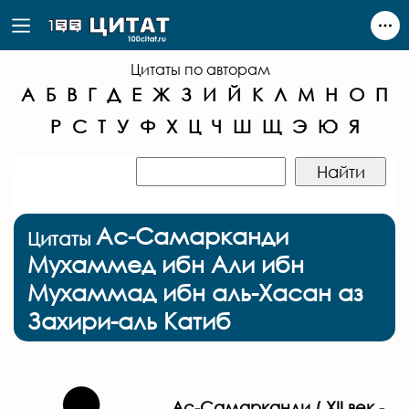
Цитаты по авторам
А
Б
В
Г
Д
Е
Ж
З
И
Й
К
Л
М
Н
О
П
Р
С
Т
У
Ф
Х
Ц
Ч
Ш
Щ
Э
Ю
Я
Ас-Самарканди
Цитаты
Мухаммед ибн Али ибн
Мухаммад ибн аль-Хасан аз
Захири-аль Катиб
Ас-Самарканди ( XII век -