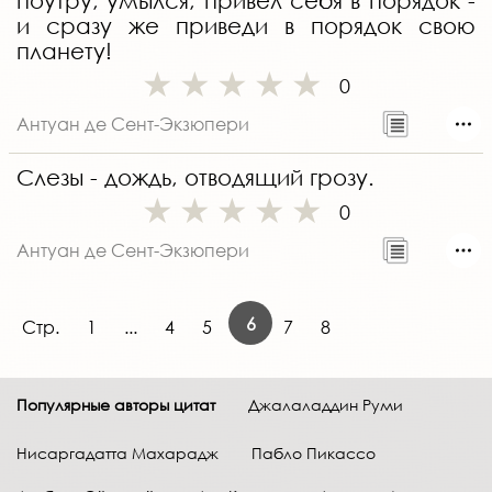
поутру, умылся, привёл себя в порядок -
и сразу же приведи в порядок свою
планету!
0
Антуан де Сент-Экзюпери
Слезы - дождь, отводящий грозу.
0
Антуан де Сент-Экзюпери
6
Стр.
1
...
4
5
7
8
Популярные авторы цитат
Джалаладдин Руми
Нисаргадатта Махарадж
Пабло Пикассо