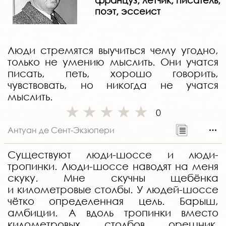
француз, лётчик, писатель,
поэт, эссеист
Люди стремятся выучиться чему угодно,
только не умению мыслить. Они учатся
писать, петь, хорошо говорить,
чувствовать, но никогда не учатся
мыслить.
0
Антуан де Сент-Экзюпери
Существуют люди-шоссе и люди-
тропинки. Люди-шоссе наводят на меня
скуку. Мне скучны щебёнка
и километровые столбы. У людей-шоссе
чётко определенная цель. Барыш,
амбиции. А вдоль тропинки вместо
километровых столбов орешник.