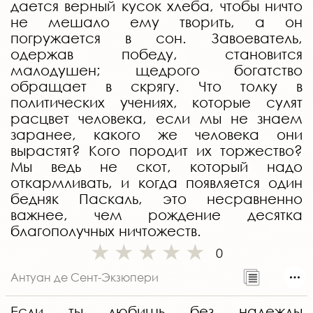
дается верный кусок хлеба, чтобы ничто
не мешало ему творить, а он
погружается в сон. Завоеватель,
одержав победу, становится
малодушен; щедрого богатство
обращает в скрягу. Что толку в
политических учениях, которые сулят
расцвет человека, если мы не знаем
заранее, какого же человека они
вырастят? Кого породит их торжество?
Мы ведь не скот, который надо
откармливать, и когда появляется один
бедняк Паскаль, это несравненно
важнее, чем рождение десятка
благополучных ничтожеств.
0
Антуан де Сент-Экзюпери
Если ты любишь без надежды