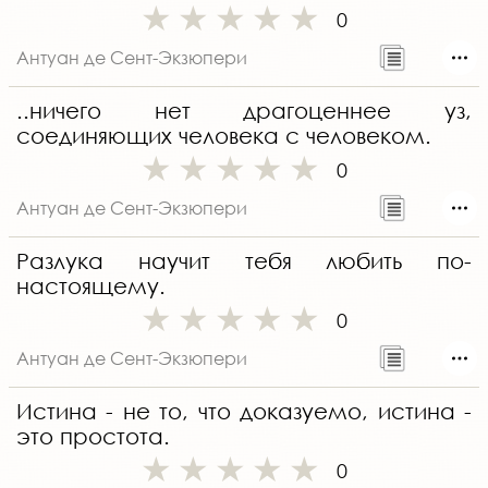
0
Антуан де Сент-Экзюпери
..ничего нет драгоценнее уз,
соединяющих человека с человеком.
0
Антуан де Сент-Экзюпери
Разлука научит тебя любить по-
настоящему.
0
Антуан де Сент-Экзюпери
Истина - не то, что доказуемо, истина -
это простота.
0