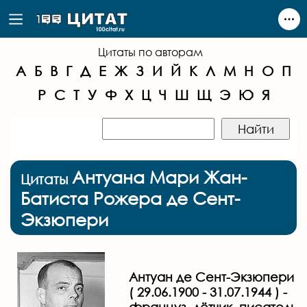
Цитаты по авторам
А
Б
В
Г
Д
Е
Ж
З
И
Й
К
Л
М
Н
О
П
Р
С
Т
У
Ф
Х
Ц
Ч
Ш
Щ
Э
Ю
Я
Антуана Мари Жан-
Цитаты
Батиста Рожера де Сент-
Экзюпери
Антуан де Сент-Экзюпери
( 29.06.1900 - 31.07.1944 ) -