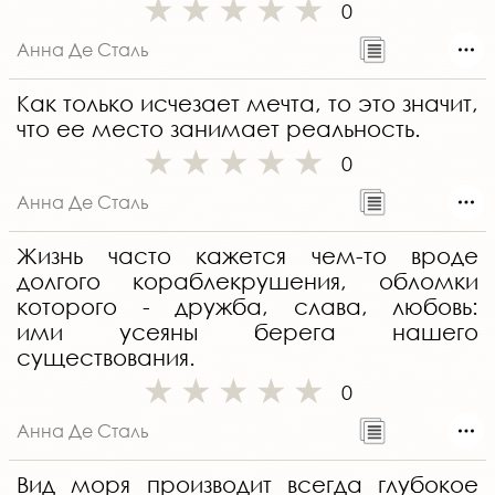
0
Анна Де Сталь
Как только исчезает мечта, то это значит,
что ее место занимает реальность.
0
Анна Де Сталь
Жизнь часто кажется чем-то вроде
долгого кораблекрушения, обломки
которого - дружба, слава, любовь:
ими усеяны берега нашего
существования.
0
Анна Де Сталь
Вид моря производит всегда глубокое