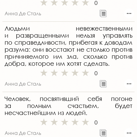
0
Анна Де Сталь
Людьми невежественными
и развращенными нельзя управлять
по справедливости, прибегая к доводам
разума: они восстают не столько против
причиняемого им зла, сколько против
добра, которое им хотят сделать.
0
Анна Де Сталь
Человек, посвятивший себя погоне
за полным счастьем, будет
несчастнейшим из людей.
0
Анна Де Сталь