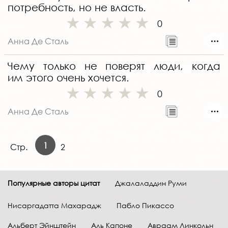
потребность, но не власть.
0
Анна Де Сталь
Чему только не поверят люди, когда
им этого очень хочется.
0
Анна Де Сталь
1
Стр.
2
Популярные авторы цитат
Джалаладдин Руми
Нисаргадатта Махарадж
Пабло Пикассо
Альберт Эйнштейн
Аль Капоне
Авраам Линкольн