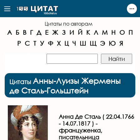
Цитаты по авторам
А
Б
В
Г
Д
Е
Ж
З
И
Й
К
Л
М
Н
О
П
Р
С
Т
У
Ф
Х
Ц
Ч
Ш
Щ
Э
Ю
Я
Анны-Луизы Жермены
Цитаты
де Сталь-Гольштейн
Анна Де Сталь ( 22.04.1766
- 14.07.1817 ) -
француженка,
писательница