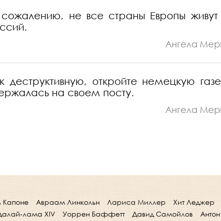
 сожалению, не все страны Европы живут 
ссий.
Ангела Мер
к деструктивную, откройте немецкую газе
одержалась на своем посту.
Ангела Мер
ь Капоне
Авраам Линкольн
Лариса Миллер
Хит Леджер
Далай-лама XIV
Уоррен Баффетт
Давид Самойлов
Антон