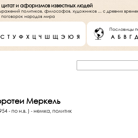
 цитат и афоризмов известных людей
выражений политиков, философов, художников ... с древних врем
 и поговорок народов мира
Пословицы п
С
Т
У
Ф
Х
Ц
Ч
Ш
Щ
Э
Ю
Я
А
Б
В
Г
оротеи Меркель
4 - по н.в. ) - немка, политик