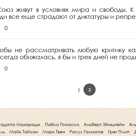
оюз живут в условиях мира и свободы. К
юди все еще страдают от диктатуры и репре
0
чтобы не рассматривать любую критику ка
 всегда обижалась, я бы и трех дней не пр
0
2
1
гадатта Махарадж
Пабло Пикассо
Альберт Эйнштейн
Ал
лль
Майк Тайсон
Марк Твен
Расул Гамзатов
Грег Плитт