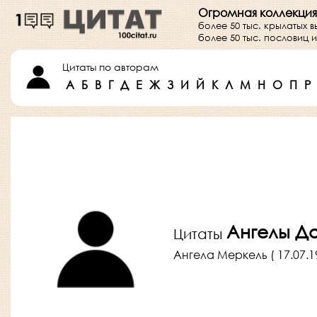
Огромная коллекция
более 50 тыс. крылатых 
более 50 тыс. пословиц
Цитаты по авторам
А
Б
В
Г
Д
Е
Ж
З
И
Й
К
Л
М
Н
О
П
Р
Ангелы Д
Цитаты
Ангела Меркель ( 17.07.195