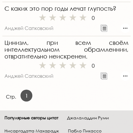
С каких это пор годы лечат глупость?
0
Анджей Сапковский
Цинизм, при всем своём
интеллектуальном обрамленнии,
отвратительно неискренен.
0
Анджей Сапковский
1
Стр.
Популярные авторы цитат
Джалаладдин Руми
Нисаргадатта Махарадж
Пабло Пикассо