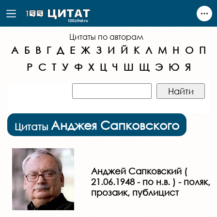
Цитаты по авторам
А
Б
В
Г
Д
Е
Ж
З
И
Й
К
Л
М
Н
О
П
Р
С
Т
У
Ф
Х
Ц
Ч
Ш
Щ
Э
Ю
Я
Анджея Сапковского
Цитаты
Анджей Сапковский (
21.06.1948 - по н.в. ) - поляк,
прозаик, публицист